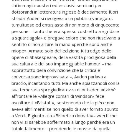
chi immagini austeri ed esclusivi seminari per
dottorandi in letteratura inglese è decisamente fuori
strada: Auden si rivolgeva a un pubblico variegato,
tumultuoso ed entusiasta di non meno di cinquecento
persone – tanto che era spesso costretto a «gridare
a squarciagola» e pregava coloro che non riuscivano a
sentirlo di non alzare la mano «perché sono anche
miope». Armato solo dell’edizione Kittredge delle
opere di Shakespeare, della vastità prodigiosa della
sua cultura e del suo impareggiabile humour – ma
soprattutto della convinzione che la critica è
conversazione improvvisata –, Auden parlava a
braccio, incantando tutti. Ma anche spiazzandoli con la
sua temeraria spregiudicatezza di outsider: anziché
affrontare le «Allegre comari di Windsor» fece
ascoltare il «Falstaff», sostenendo che la pièce non
aveva altri meriti se non quello di aver fornito spunto
a Verdi. E giunto alla «Bisbetica domata» avvertì che
non vi si sarebbe soffermato a lungo perché era un
totale fallimento – prendendo le mosse da quella