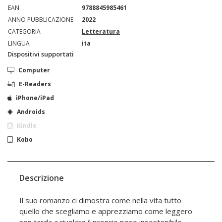
EAN
9788845985461
ANNO PUBBLICAZIONE
2022
CATEGORIA
Letteratura
LINGUA
ita
Dispositivi supportati
Computer
E-Readers
iPhone/iPad
Androids
Kindle
Kobo
Descrizione
Il suo romanzo ci dimostra come nella vita tutto
quello che scegliamo e apprezziamo come leggero
non tarda a rivelare il proprio peso insostenibile.