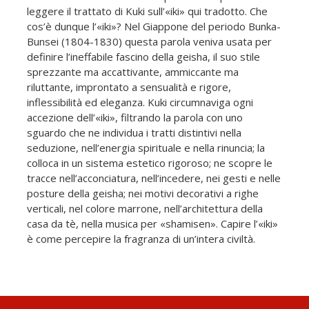
leggere il trattato di Kuki sull’«iki» qui tradotto. Che
cos’è dunque l’«iki»? Nel Giappone del periodo Bunka-
Bunsei (1804-1830) questa parola veniva usata per
definire l’ineffabile fascino della geisha, il suo stile
sprezzante ma accattivante, ammiccante ma
riluttante, improntato a sensualità e rigore,
inflessibilità ed eleganza. Kuki circumnaviga ogni
accezione dell’«iki», filtrando la parola con uno
sguardo che ne individua i tratti distintivi nella
seduzione, nell’energia spirituale e nella rinuncia; la
colloca in un sistema estetico rigoroso; ne scopre le
tracce nell’acconciatura, nell’incedere, nei gesti e nelle
posture della geisha; nei motivi decorativi a righe
verticali, nel colore marrone, nell’architettura della
casa da tè, nella musica per «shamisen». Capire l’«iki»
è come percepire la fragranza di un’intera civiltà.