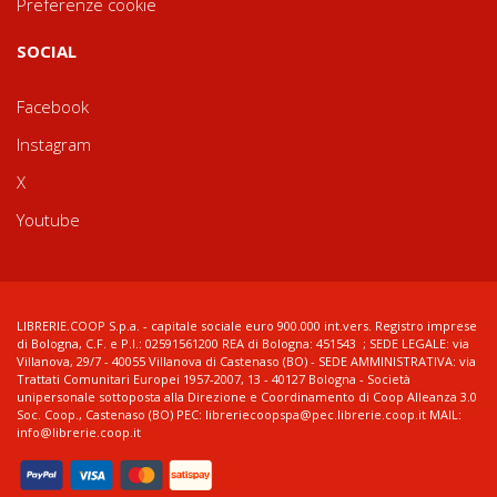
Preferenze cookie
SOCIAL
Facebook
Instagram
X
Youtube
LIBRERIE.COOP S.p.a. - capitale sociale euro 900.000 int.vers. Registro imprese
di Bologna, C.F. e P.I.: 02591561200 REA di Bologna: 451543 ; SEDE LEGALE: via
Villanova, 29/7 - 40055 Villanova di Castenaso (BO) - SEDE AMMINISTRATIVA: via
Trattati Comunitari Europei 1957-2007, 13 - 40127 Bologna - Società
unipersonale sottoposta alla Direzione e Coordinamento di Coop Alleanza 3.0
Soc. Coop., Castenaso (BO) PEC: libreriecoopspa@pec.librerie.coop.it MAIL:
info@librerie.coop.it