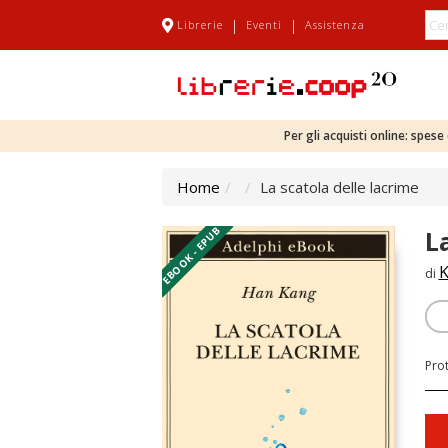
|
|
Librerie
Eventi
Assistenza
Per gli acquisti online: spes
Home
La scatola delle lacrime
EBOOK - EPUB
L
K
di
Pro