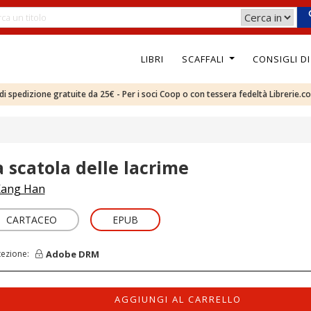
LIBRI
SCAFFALI
CONSIGLI D
e di spedizione gratuite da 25€ - Per i soci Coop o con tessera fedeltà Librerie.c
a scatola delle lacrime
ang Han
CARTACEO
EPUB
Adobe DRM
tezione:
AGGIUNGI AL CARRELLO