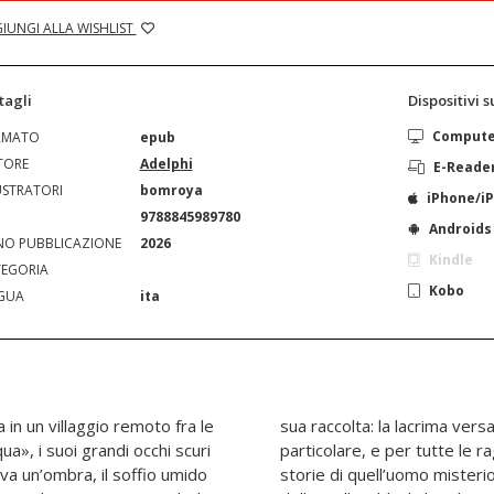
IUNGI ALLA WISHLIST
tagli
Dispositivi 
Comput
RMATO
epub
TORE
Adelphi
E-Reade
USTRATORI
bomroya
iPhone/i
N
9788845989780
Androids
O PUBBLICAZIONE
2026
Kindle
EGORIA
Kobo
GUA
ita
in un villaggio remoto fra le
 «per nessuna ragione in
a», i suoi grandi occhi scuri
el mondo». Incuriosita dalle
va un’ombra, il soffio umido
aliata dalla «forza strana»