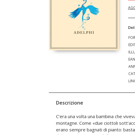
AGG
Det
FO
EDI
ILL
EA
ANN
CAT
LIN
Descrizione
C’era una volta una bambina che viveva 
sua raccolta: la lacrima versata
montagne. Come «due ciottoli sott’acqu
particolare, e per tutte le ragioni d
erano sempre bagnati di pianto: basta
storie di quell’uomo misterioso e amm