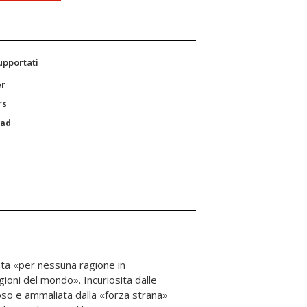
supportati
er
rs
Pad