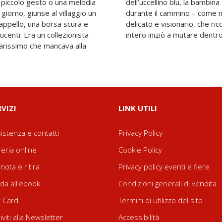
 piccolo gesto o una melodia
di unirsi al loro viaggio. E
 giorno, giunse al villaggio un
an Kang in questo racconto
appello, una borsa scura e
fiaba di Miyazaki – il mondo
ucenti. Era un collezionista
intero iniziò a mutare dentro 
 rarissimo che mancava alla
RVIZI
LINK UTILI
istenza e contatti
Privacy Policy
reria online
Cookie Policy
nota e ritira
Privacy policy eventi e fiere
da all'ebook
Condizioni generali di vendita
t Card
Termini di utilizzo del sito
riviti alla Newsletter
Accessibilità