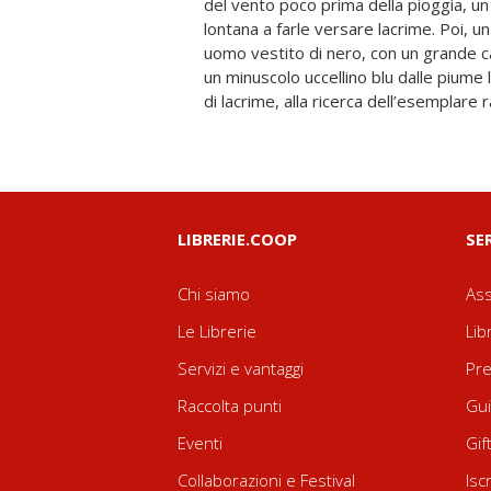
del vento poco prima della pioggia, un
dell’uccellino blu, la bambina decise 
lontana a farle versare lacrime. Poi, un
durante il cammino – come narra H
uomo vestito di nero, con un grande c
delicato e visionario, che ricorda una 
un minuscolo uccellino blu dalle piume l
di lacrime, alla ricerca dell’esemplare
LIBRERIE.COOP
SE
Chi siamo
Ass
Le Librerie
Lib
Servizi e vantaggi
Pre
Raccolta punti
Gui
Eventi
Gif
Collaborazioni e Festival
Isc