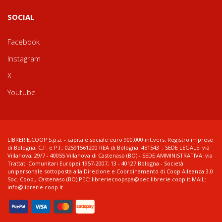
SOCIAL
Facebook
Instagram
X
Youtube
LIBRERIE.COOP S.p.a. - capitale sociale euro 900.000 int.vers. Registro imprese
di Bologna, C.F. e P.I.: 02591561200 REA di Bologna: 451543 ; SEDE LEGALE: via
Villanova, 29/7 - 40055 Villanova di Castenaso (BO) - SEDE AMMINISTRATIVA: via
Trattati Comunitari Europei 1957-2007, 13 - 40127 Bologna - Società
unipersonale sottoposta alla Direzione e Coordinamento di Coop Alleanza 3.0
Soc. Coop., Castenaso (BO) PEC: libreriecoopspa@pec.librerie.coop.it MAIL:
info@librerie.coop.it