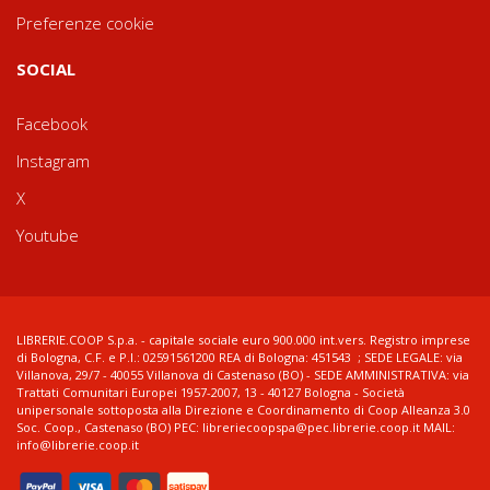
Preferenze cookie
SOCIAL
Facebook
Instagram
X
Youtube
LIBRERIE.COOP S.p.a. - capitale sociale euro 900.000 int.vers. Registro imprese
di Bologna, C.F. e P.I.: 02591561200 REA di Bologna: 451543 ; SEDE LEGALE: via
Villanova, 29/7 - 40055 Villanova di Castenaso (BO) - SEDE AMMINISTRATIVA: via
Trattati Comunitari Europei 1957-2007, 13 - 40127 Bologna - Società
unipersonale sottoposta alla Direzione e Coordinamento di Coop Alleanza 3.0
Soc. Coop., Castenaso (BO) PEC: libreriecoopspa@pec.librerie.coop.it MAIL:
info@librerie.coop.it