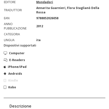
EDITORE
Mondadori
Annarita Guarnieri, Flora Staglianò Della
TRADUTTORI
Rossa
EAN
9788852026058
ANNO
2012
PUBBLICAZIONE
CATEGORIA
LINGUA
ita
Dispositivi supportati
Computer
E-Readers
iPhone/iPad
Androids
Kindle
Kobo
Descrizione