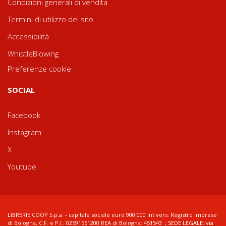
Condizioni generali di vendita
Termini di utilizzo del sito
Accessibilità
WhistleBlowing
Preferenze cookie
SOCIAL
Facebook
Instagram
X
Youtube
LIBRERIE.COOP S.p.a. - capitale sociale euro 900.000 int.vers. Registro imprese
di Bologna, C.F. e P.I.: 02591561200 REA di Bologna: 451543 ; SEDE LEGALE: via