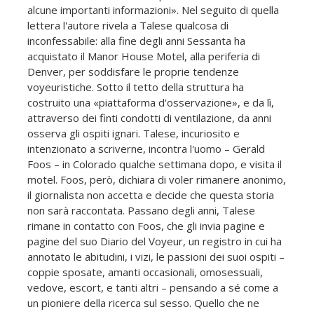
alcune importanti informazioni». Nel seguito di quella
lettera l'autore rivela a Talese qualcosa di
inconfessabile: alla fine degli anni Sessanta ha
acquistato il Manor House Motel, alla periferia di
Denver, per soddisfare le proprie tendenze
voyeuristiche. Sotto il tetto della struttura ha
costruito una «piattaforma d'osservazione», e da lì,
attraverso dei finti condotti di ventilazione, da anni
osserva gli ospiti ignari. Talese, incuriosito e
intenzionato a scriverne, incontra l'uomo – Gerald
Foos – in Colorado qualche settimana dopo, e visita il
motel. Foos, però, dichiara di voler rimanere anonimo,
il giornalista non accetta e decide che questa storia
non sarà raccontata. Passano degli anni, Talese
rimane in contatto con Foos, che gli invia pagine e
pagine del suo Diario del Voyeur, un registro in cui ha
annotato le abitudini, i vizi, le passioni dei suoi ospiti –
coppie sposate, amanti occasionali, omosessuali,
vedove, escort, e tanti altri – pensando a sé come a
un pioniere della ricerca sul sesso. Quello che ne