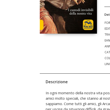
Det
FO
EDI
TRA
EA
ANN
CAT
COL
LIN
Descrizione
In ogni momento della nostra vita poss
lettura utile per chiunque voglia donarsi
amici molto speciali, che stanno al nos
accompagnato costantemente dai messag
sappiamo. Come tutti gli amici, gli Arca
è molto più di una testimonianza per
per uscire da situazioni difficili, da gr
quale la Von Fallois spiega ogni segre