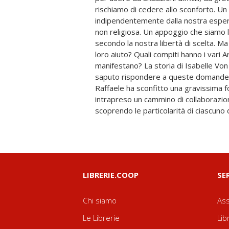
rischiamo di cedere allo sconforto. Un 
forze celesti per permetterei di vivere u
indipendentemente dalla nostra esperie
succede a lei. «La maggior parte delle 
non religiosa. Un appoggio che siamo l
custodi esistano per proteggerci nelle 
secondo la nostra libertà di scelta. Ma
verità è ancora più bella: ci sono le
loro aiuto? Quali compiti hanno i vari 
aspettano solo che noi li chiamiamo. Devi 
manifestano? La storia di Isabelle Von F
consentito aiutarci solo se siamo noi a 
saputo rispondere a queste domande. C
libero arbitrio. Puoi immaginare che gli 
Raffaele ha sconfitto una gravissima 
connettersi e comunicare con te ancora
intrapreso un cammino di collaborazione
scoprendo le particolarità di ciascuno 
LIBRERIE.COOP
SE
Chi siamo
Ass
Le Librerie
Lib