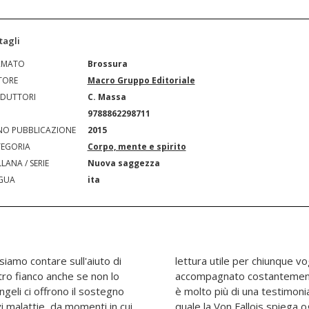
tagli
RMATO
Brossura
TORE
Macro Gruppo Editoriale
DUTTORI
C. Massa
N
9788862298711
O PUBBLICAZIONE
2015
EGORIA
Corpo, mente e spirito
LANA / SERIE
Nuova saggezza
GUA
ita
iamo contare sull'aiuto di
 l'immensa gioia di sentirsi
tro fianco anche se non lo
geri divini. Gli Arcangeli
ngeli ci offrono il sostegno
sonale, è una guida nella
avi malattie, da momenti in cui
to della comunicazione con le