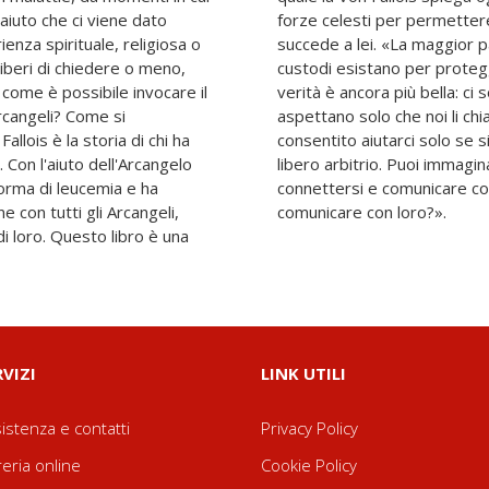
aiuto che ci viene dato
na vita piena, così come
nza spirituale, religiosa o
persone crede che gli angeli
iberi di chiedere o meno,
situazione di pericolo. La
 come è possibile invocare il
gioni di angeli là fuori che
Arcangeli? Come si
sapere che a loro è
allois è la storia di chi ha
chiederlo, usando il nostro
on l'aiuto dell'Arcangelo
angeli hanno un desiderio di
forma di leucemia e ha
 più grande del tuo di
 con tutti gli Arcangeli,
comunicare con loro?».
di loro. Questo libro è una
RVIZI
LINK UTILI
istenza e contatti
Privacy Policy
reria online
Cookie Policy