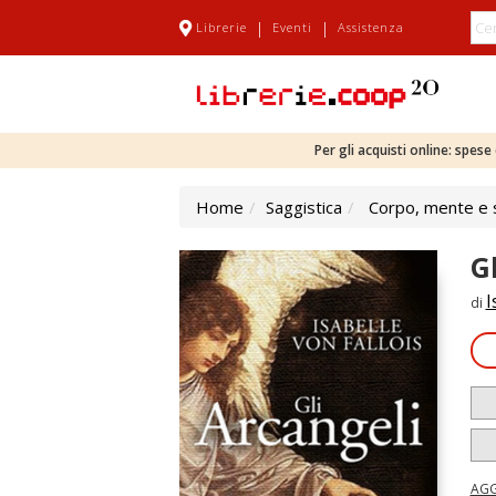
|
|
Librerie
Eventi
Assistenza
Per gli acquisti online: spes
Home
Saggistica
Corpo, mente e s
Gl
I
di
AGG