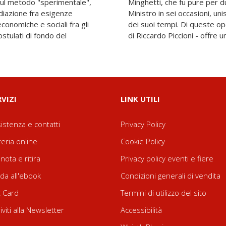
sul metodo "sperimentale",
Presidente del Consiglio e
ediazione fra esigenze
a una acuta testimonianza
conomiche e sociali fra gli
o - introdotto da un saggio
ostulati di fondo del
di Riccardo Piccioni - offre u
RVIZI
LINK UTILI
istenza e contatti
Privacy Policy
reria online
Cookie Policy
nota e ritira
Privacy policy eventi e fiere
da all'ebook
Condizioni generali di vendita
t Card
Termini di utilizzo del sito
riviti alla Newsletter
Accessibilità