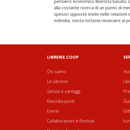
pensiero economico liberista basato 
Minghetti, che fu pure per due volte 
alla costante ricerca di un punto di m
Ministro in sei occasioni, unisce alla teori
spesso opposte insite nelle relazioni e
dei suoi tempi. Di queste opere, il libr
individui, senza tuttavia rinunciare ai p
LIBRERIE.COOP
SE
Chi siamo
Ass
Le Librerie
Lib
Servizi e vantaggi
Pre
Raccolta punti
Gui
Eventi
Gif
Collaborazioni e Festival
Isc