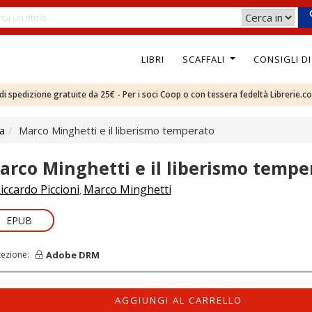
LIBRI
SCAFFALI
CONSIGLI D
e di spedizione gratuite da 25€ - Per i soci Coop o con tessera fedeltà Librerie.c
ca
Marco Minghetti e il liberismo temperato
arco Minghetti e il liberismo tempe
iccardo Piccioni
Marco Minghetti
,
EPUB
Adobe DRM
tezione:
AGGIUNGI AL CARRELLO