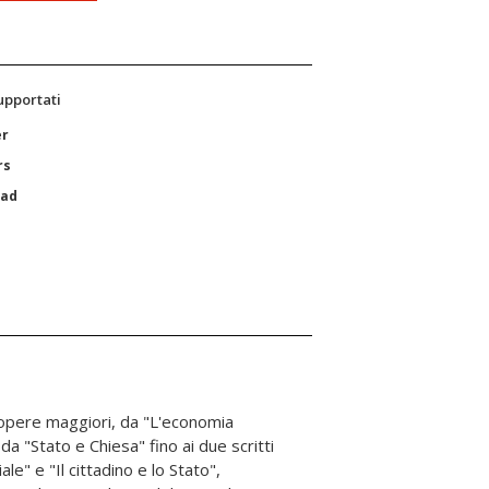
supportati
er
rs
Pad