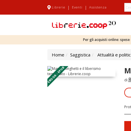
|
|
Librerie
Eventi
Assistenza
Per gli acquisti online: spes
Home
Saggistica
Attualità e politi
EBOOK - EPUB
M
R
di
Pro