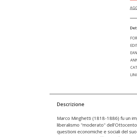
AGG
Det
FO
EDI
EA
ANN
CAT
LIN
Descrizione
Marco Minghetti (1818-1886) fu un i
pensiero liberale. Nelle sue opere m
liberalismo "moderato" dell'Ottocento.
pubblica" a "I partiti politici", da "Stato 
questioni economiche e sociali del suo
brevi su "La legislazione sociale" e "I