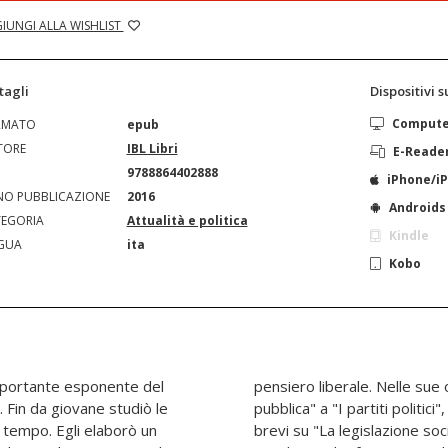
IUNGI ALLA WISHLIST
tagli
Dispositivi 
Comput
RMATO
epub
TORE
IBL Libri
E-Reade
N
9788864402888
iPhone/i
O PUBBLICAZIONE
2016
Androids
EGORIA
Attualità e politica
Kindle
GUA
ita
Kobo
mportante esponente del
aggiori, da "L'economia
 Fin da giovane studiò le
e Chiesa" fino ai due scritti
 tempo. Egli elaborò un
l cittadino e lo Stato",