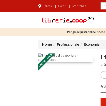
|
|
Librerie
Eventi
Assistenza
Per gli acquisti online: spes
Home
Professionale
Economia, fi
EBOOK - EPUB
I
S
di
Pro