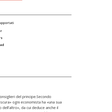
supportati
er
rs
Pad