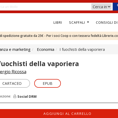
LIBRI
SCAFFALI
CONSIGLI D
e di spedizione gratuite da 25€ - Per i soci Coop o con tessera fedeltà Librerie.c
nanza e marketing
Economia
I fuochisti della vaporiera
 fuochisti della vaporiera
ergio Ricossa
CARTACEO
EPUB
Social DRM
tezione:
AGGIUNGI AL CARRELLO