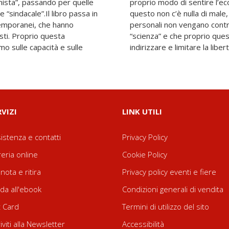
unista”, passando per quelle
 impostarne i problemi. In
“sindacale”.Il libro passa in
ndizione che le preferenze
temporanei, che hanno
l grande pubblico come
sti. Proprio questa
n venga utilizzata per
o sulle capacità e sulle
indirizzare e limitare la libert
RVIZI
LINK UTILI
istenza e contatti
Privacy Policy
reria online
Cookie Policy
nota e ritira
Privacy policy eventi e fiere
da all'ebook
Condizioni generali di vendita
t Card
Termini di utilizzo del sito
riviti alla Newsletter
Accessibilità