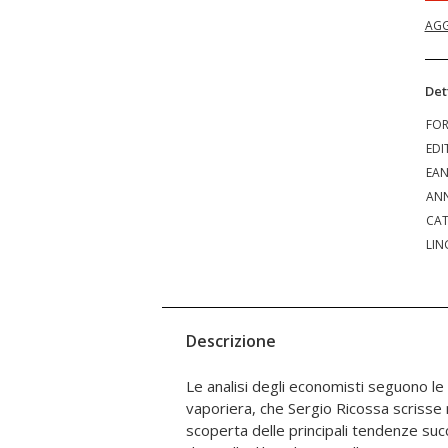
AGG
Det
FO
EDI
EA
ANN
CAT
LIN
Descrizione
Le analisi degli economisti seguono le 
virtù degli economisti quali consiglie
vaporiera, che Sergio Ricossa scrisse n
Ricossa, che sia «chiara od oscura» o
scoperta delle principali tendenze suc
filosofia della vita di un tipo o dell’a