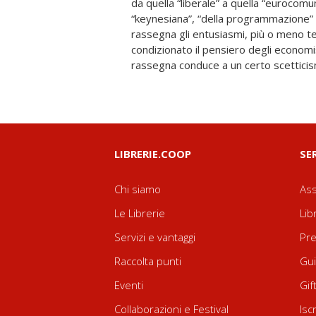
da quella “liberale” a quella “eurocom
proprio modo di sentire l’economia e
“keynesiana”, “della programmazione” e 
questo non c’è nulla di male, a co
rassegna gli entusiasmi, più o meno 
personali non vengano contrabbandate a
condizionato il pensiero degli economi
“scienza” e che proprio questa “scienza” no
rassegna conduce a un certo scetticism
LIBRERIE.COOP
SE
Chi siamo
Ass
Le Librerie
Lib
Servizi e vantaggi
Pre
Raccolta punti
Gui
Eventi
Gif
Collaborazioni e Festival
Isc