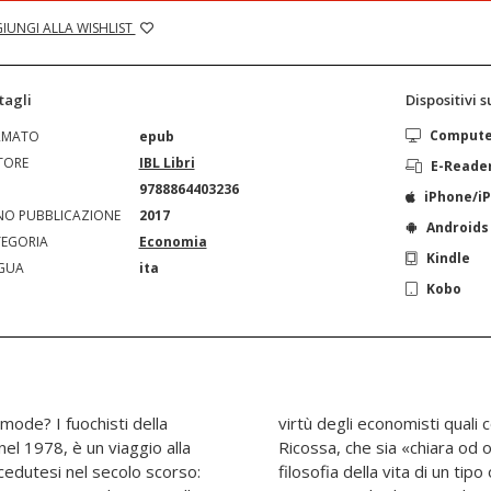
IUNGI ALLA WISHLIST
tagli
Dispositivi 
Comput
RMATO
epub
TORE
IBL Libri
E-Reade
N
9788864403236
iPhone/i
O PUBBLICAZIONE
2017
Androids
EGORIA
Economia
Kindle
GUA
ita
Kobo
mode? I fuochisti della
ri del principe.Secondo
el 1978, è un viaggio alla
gni economista ha «una sua
cedutesi nel secolo scorso:
ltro», da cui deduce anche il