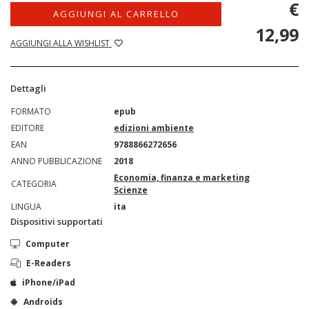
€
AGGIUNGI AL CARRELLO
12,99
AGGIUNGI ALLA WISHLIST
Dettagli
FORMATO
epub
EDITORE
edizioni ambiente
EAN
9788866272656
ANNO PUBBLICAZIONE
2018
Economia, finanza e marketing
CATEGORIA
Scienze
LINGUA
ita
Dispositivi supportati
Computer
E-Readers
iPhone/iPad
Androids