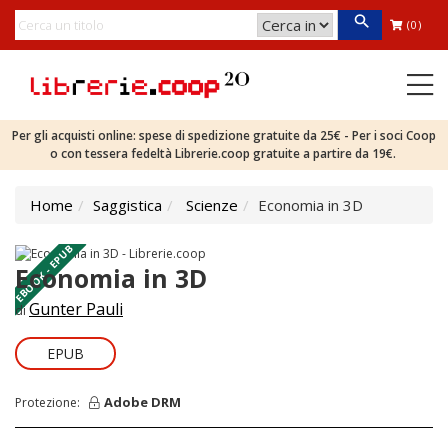
(0)
Per gli acquisti online: spese di spedizione gratuite da 25€ - Per i soci Coop
o con tessera fedeltà Librerie.coop gratuite a partire da 19€.
Home
Saggistica
Scienze
Economia in 3D
EBOOK - EPUB
Economia in 3D
Gunter Pauli
di
EPUB
Adobe DRM
Protezione: