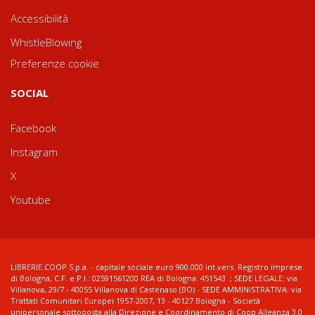
Accessibilità
WhistleBlowing
Preferenze cookie
SOCIAL
Facebook
Instagram
X
Youtube
LIBRERIE.COOP S.p.a. - capitale sociale euro 900.000 int.vers. Registro imprese
di Bologna, C.F. e P.I.: 02591561200 REA di Bologna: 451543 ; SEDE LEGALE: via
Villanova, 29/7 - 40055 Villanova di Castenaso (BO) - SEDE AMMINISTRATIVA: via
Trattati Comunitari Europei 1957-2007, 13 - 40127 Bologna - Società
unipersonale sottoposta alla Direzione e Coordinamento di Coop Alleanza 3.0