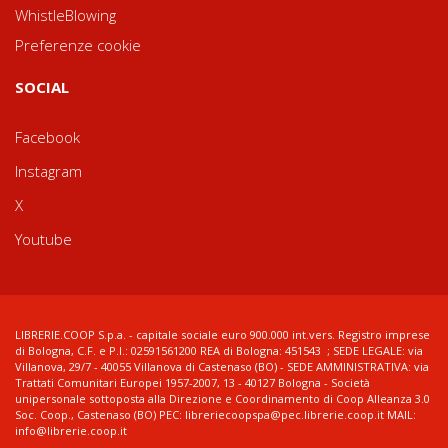
WhistleBlowing
Preferenze cookie
SOCIAL
Facebook
Instagram
X
Youtube
LIBRERIE.COOP S.p.a. - capitale sociale euro 900.000 int.vers. Registro imprese
di Bologna, C.F. e P.I.: 02591561200 REA di Bologna: 451543 ; SEDE LEGALE: via
Villanova, 29/7 - 40055 Villanova di Castenaso (BO) - SEDE AMMINISTRATIVA: via
Trattati Comunitari Europei 1957-2007, 13 - 40127 Bologna - Società
unipersonale sottoposta alla Direzione e Coordinamento di Coop Alleanza 3.0
Soc. Coop., Castenaso (BO) PEC: libreriecoopspa@pec.librerie.coop.it MAIL:
info@librerie.coop.it