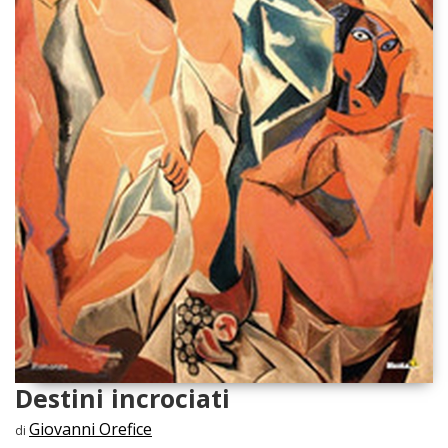
Destini incrociati
Giovanni Orefice
di