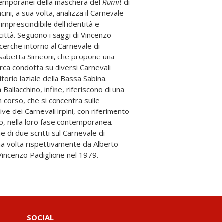
ntemporanei della maschera del
Rumìt
di
ini, a sua volta, analizza il Carnevale
mprescindibile dell'identità e
 città. Seguono i saggi di Vincenzo
ricerche intorno al Carnevale di
isabetta Simeoni, che propone una
erca condotta su diversi Carnevali
rritorio laziale della Bassa Sabina.
Ballacchino, infine, riferiscono di una
n corso, che si concentra sulle
ive dei Carnevali irpini, con riferimento
no, nella loro fase contemporanea.
ne di due scritti sul Carnevale di
ima volta rispettivamente da Alberto
Vincenzo Padiglione nel 1979.
SOCIAL