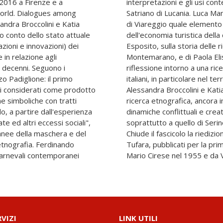
 2016 a Firenze e a
interpretazioni e gli usi co
 world. Dialogues among
Satriano di Lucania. Luca Manc
sandra Broccolini e Katia
di Viareggio quale elemento i
nno conto dello stato attuale
dell'economia turistica della
azioni e innovazioni) dei
Esposito, sulla storia delle 
in relazione agli
Montemarano, e di Paola El
i. Seguono i
riflessione intorno a una ric
o Padiglione: il primo
italiani, in particolare nel te
li considerati come prodotto
Alessandra Broccolini e Katia 
e simboliche con tratti
ricerca etnografica, ancora i
o, a partire dall'esperienza
dinamiche conflittuali e creat
e ed altri eccessi sociali",
soprattutto a quello di Seri
anee della maschera e del
Chiude il fascicolo la riedizio
a. Ferdinando
Tufara, pubblicati per la pr
 Carnevali contemporanei
Mario Cirese nel 1955 e da 
RVIZI
LINK UTILI