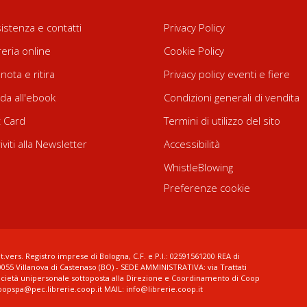
istenza e contatti
Privacy Policy
reria online
Cookie Policy
nota e ritira
Privacy policy eventi e fiere
da all'ebook
Condizioni generali di vendita
t Card
Termini di utilizzo del sito
riviti alla Newsletter
Accessibilità
WhistleBlowing
Preferenze cookie
t.vers. Registro imprese di Bologna, C.F. e P.I.: 02591561200 REA di
0055 Villanova di Castenaso (BO) - SEDE AMMINISTRATIVA: via Trattati
ocietà unipersonale sottoposta alla Direzione e Coordinamento di Coop
coopspa@pec.librerie.coop.it MAIL: info@librerie.coop.it