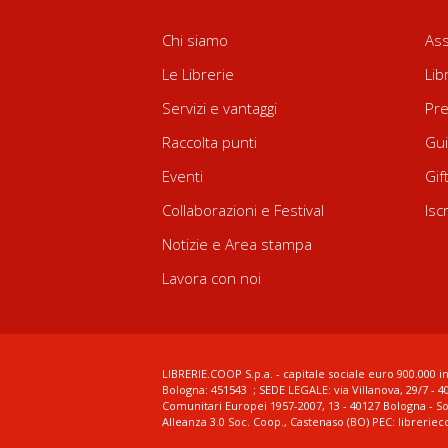
Chi siamo
Ass
Le Librerie
Lib
Servizi e vantaggi
Pre
Raccolta punti
Gui
Eventi
Gif
Collaborazioni e Festival
Isc
Notizie e Area stampa
Lavora con noi
LIBRERIE.COOP S.p.a. - capitale sociale euro 900.000 in
Bologna: 451543 ; SEDE LEGALE: via Villanova, 29/7 - 4
Comunitari Europei 1957-2007, 13 - 40127 Bologna - S
Alleanza 3.0 Soc. Coop., Castenaso (BO) PEC: librerie