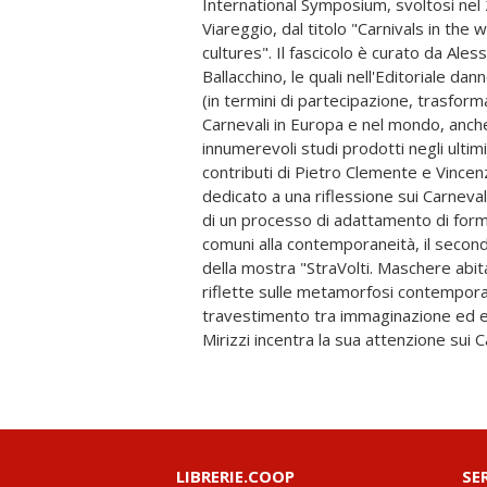
International Symposium, svoltosi nel
Viareggio, dal titolo "Carnivals in the
cultures". Il fascicolo è curato da Ales
Ballacchino, le quali nell'Editoriale da
(in termini di partecipazione, trasform
Carnevali in Europa e nel mondo, anche 
innumerevoli studi prodotti negli ultimi decenn
contributi di Pietro Clemente e Vincenz
dedicato a una riflessione sui Carneva
di un processo di adattamento di form
comuni alla contemporaneità, il second
della mostra "StraVolti. Maschere abitat
riflette sulle metamorfosi contempor
travestimento tra immaginazione ed etnografi
Mirizzi incentra la sua attenzione sui
LIBRERIE.COOP
SE