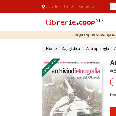
|
|
Librerie
Eventi
Assistenza
Per gli acquisti online: spes
Home
Saggistica
Antropologia
A
A
EBOOK - PDF
A
di
Pro