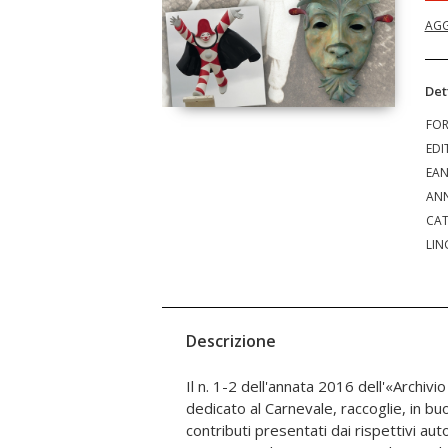
AGG
Det
FO
EDI
EA
ANN
CAT
LIN
Descrizione
Il n. 1-2 dell'annata 2016 dell'«Archiv
intesi quale esito di processi di "ritr
dedicato al Carnevale, raccoglie, in buon
talvolta, sul potere autorevole della 
contributi presentati dai rispettivi aut
Ferracuti riferisce gli esiti di una ricerca 