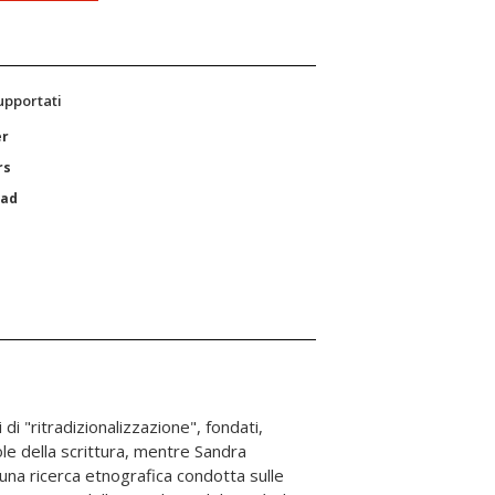
supportati
er
rs
Pad