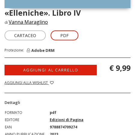
«Elleniche». Libro IV
Vanna Maraglino
di
CARTACEO
PDF
Adobe DRM
Protezione:
€ 9,99
AGGIUNGI AL CARRELLO
AGGIUNGI ALLA WISHLIST
Dettagli
FORMATO
pdf
EDITORE
Edizioni di Pagina
EAN
9788874709274
ANNO PUBBLICAZIONE
2023