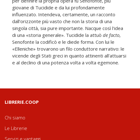
per definire la propria opera fu Senofonte, più
giovane di Tucidide e da lui profondamente
influenzato. Intendeva, certamente, un racconto
dall'orizzonte più vasto che non la storia di una
singola città, sia pure importante. Nacque così l'idea
di una «storia generale». Tucidide la attuò
de facto
,
Senofonte la codificò e le diede forma. Con lui le
«Elleniche» trovarono un filo conduttore narrativo: le
vicende degli Stati greci in quanto attinenti all'attuarsi
e al declino di una potenza volta a volta egemone.
LIBRERIE.COOP
Chi siamo
Le Librerie
Servizi e vantaggi