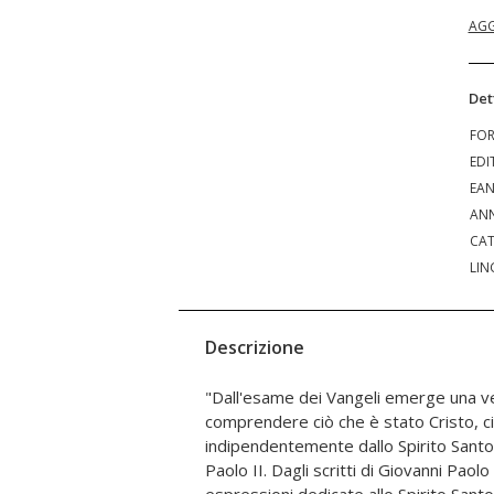
AGG
Det
FO
EDI
EA
ANN
CAT
LIN
Descrizione
"Dall'esame dei Vangeli emerge una ve
presenza e azione nella vita dell'uomo,
comprendere ciò che è stato Cristo, ci
Pensieri e preghiere che illuminano il mist
indipendentemente dallo Spirito Santo"
nostra umanità, perché "tutto è e d
Paolo II. Dagli scritti di Giovanni Paolo 