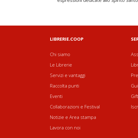
espressioni dedicate allo Spirito Sant
LIBRERIE.COOP
SE
Chi siamo
Ass
Le Librerie
Lib
Servizi e vantaggi
Pre
Raccolta punti
Gui
Eventi
Gif
Collaborazioni e Festival
Isc
Notizie e Area stampa
Lavora con noi