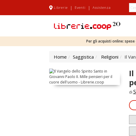
|
|
Librerie
Eventi
Assistenza
Per gli acquisti online: spes
Home
Saggistica
Religioni
Il Va
I
p
S
di