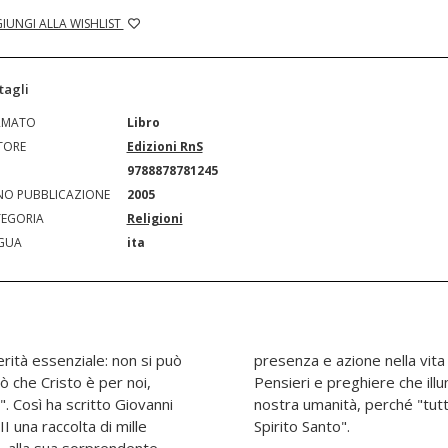
IUNGI ALLA WISHLIST
tagli
RMATO
Libro
TORE
Edizioni RnS
N
9788878781245
O PUBBLICAZIONE
2005
EGORIA
Religioni
GUA
ita
rità essenziale: non si può
 nella Chiesa, nella storia.
ò che Cristo è per noi,
ero di Dio e parlano della
. Così ha scritto Giovanni
eve essere animato dallo
II una raccolta di mille
Spirito Santo".