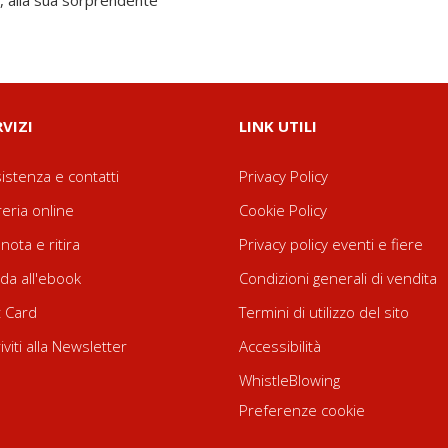
o, alla sua sorprendente
RVIZI
LINK UTILI
istenza e contatti
Privacy Policy
reria online
Cookie Policy
nota e ritira
Privacy policy eventi e fiere
da all'ebook
Condizioni generali di vendita
t Card
Termini di utilizzo del sito
riviti alla Newsletter
Accessibilità
WhistleBlowing
Preferenze cookie