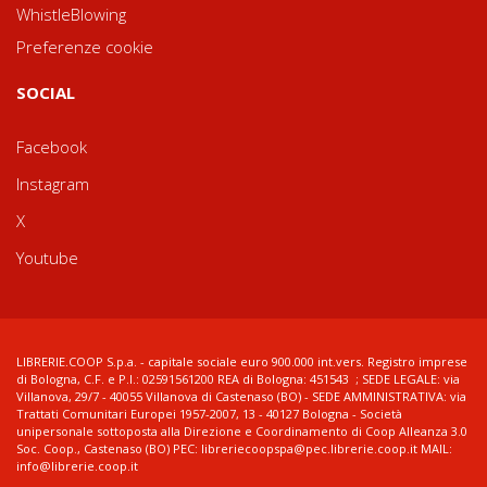
WhistleBlowing
Preferenze cookie
SOCIAL
Facebook
Instagram
X
Youtube
LIBRERIE.COOP S.p.a. - capitale sociale euro 900.000 int.vers. Registro imprese
di Bologna, C.F. e P.I.: 02591561200 REA di Bologna: 451543 ; SEDE LEGALE: via
Villanova, 29/7 - 40055 Villanova di Castenaso (BO) - SEDE AMMINISTRATIVA: via
Trattati Comunitari Europei 1957-2007, 13 - 40127 Bologna - Società
unipersonale sottoposta alla Direzione e Coordinamento di Coop Alleanza 3.0
Soc. Coop., Castenaso (BO) PEC: libreriecoopspa@pec.librerie.coop.it MAIL:
info@librerie.coop.it