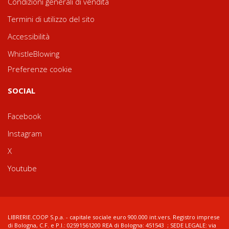
Condizioni generali di vendita
Termini di utilizzo del sito
Accessibilità
WhistleBlowing
Preferenze cookie
SOCIAL
Facebook
Instagram
X
Youtube
LIBRERIE.COOP S.p.a. - capitale sociale euro 900.000 int.vers. Registro imprese
di Bologna, C.F. e P.I.: 02591561200 REA di Bologna: 451543 ; SEDE LEGALE: via