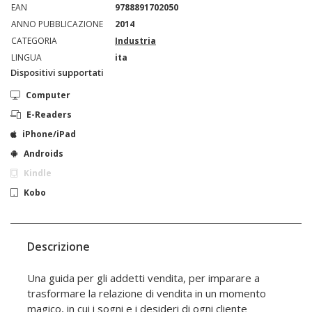
EAN
9788891702050
ANNO PUBBLICAZIONE
2014
CATEGORIA
Industria
LINGUA
ita
Dispositivi supportati
Computer
E-Readers
iPhone/iPad
Androids
Kindle
Kobo
Descrizione
Una guida per gli addetti vendita, per imparare a
trasformare la relazione di vendita in un momento
magico, in cui i sogni e i desideri di ogni cliente