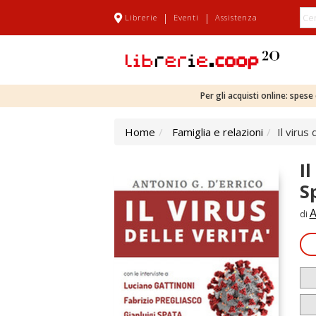
|
|
Librerie
Eventi
Assistenza
Per gli acquisti online: spes
Home
Famiglia e relazioni
Il virus
Il
S
A
di