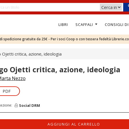
LIBRI
SCAFFALI
CONSIGLI D
e di spedizione gratuite da 25€ - Per i soci Coop o con tessera fedeltà Librerie.c
Ojetti critica, azione, ideologia
go Ojetti critica, azione, ideologia
arta Nezzo
PDF
Social DRM
tezione:
AGGIUNGI AL CARRELLO