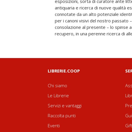
esposizioni, sorta di curatore ante lit
segno del fare. Segue il filo rosso
antiquaria e ricerca di nuove qualità 
affiancando scritti pubblici e carte priva
connotate da un alto potenziale ident
soltanto il legame ch’egli seppe atti
per i canoni visivi del nostro passato 
attività organizzativa, ma anche la sua
consolazione al presente – lo spinse 
recupero, in una perenne ricerca di alle
LIBRERIE.COOP
SE
Chi siamo
Ass
Le Librerie
Lib
Servizi e vantaggi
Pre
Raccolta punti
Gui
Eventi
Gif