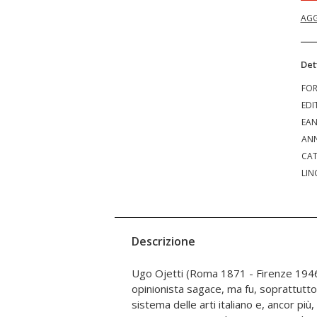
AGG
Det
FO
EDI
EA
ANN
CAT
LIN
Descrizione
Ugo Ojetti (Roma 1871 - Firenze 1946)
finanziarie. Opzione rischiosa, che lo portò – 
opinionista sagace, ma fu, soprattutto
– a incrociare i nodi più oscuri della
sistema delle arti italiano e, ancor pi
fascista. Questo volume indaga l’intensità del