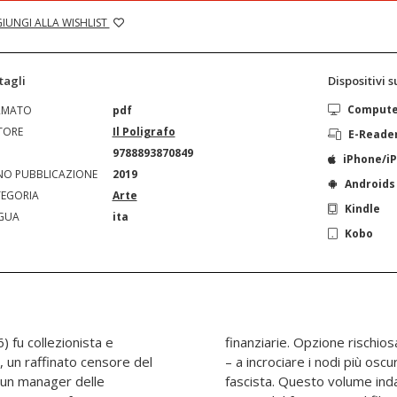
IUNGI ALLA WISHLIST
tagli
Dispositivi 
Comput
RMATO
pdf
TORE
Il Poligrafo
E-Reade
N
9788893870849
iPhone/i
O PUBBLICAZIONE
2019
Androids
EGORIA
Arte
Kindle
GUA
ita
Kobo
 fu collezionista e
fra vittorie e delusioni
, un raffinato censore del
 programmazione culturale
ù, un manager delle
 personaggio sotto il