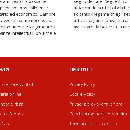
teram, teso fra passione
 della sua esperienza,
espressive, possibilmente
te, così da individuare non
itario ed economico. L’amore
vare fra indirizzo critico e
– avvertiti come necessaria
 appassionata battaglia per
a promuoverne largamente il
avvicinare “la bellezza” a un
anze intellettuali, politiche e
RVIZI
LINK UTILI
istenza e contatti
Privacy Policy
reria online
Cookie Policy
nota e ritira
Privacy policy eventi e fiere
da all'ebook
Condizioni generali di vendita
t Card
Termini di utilizzo del sito