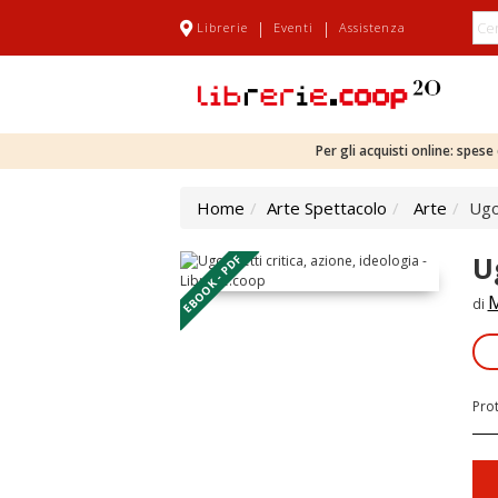
|
|
Librerie
Eventi
Assistenza
Per gli acquisti online: spes
Home
Arte Spettacolo
Arte
Ugo 
U
EBOOK - PDF
M
di
Pro