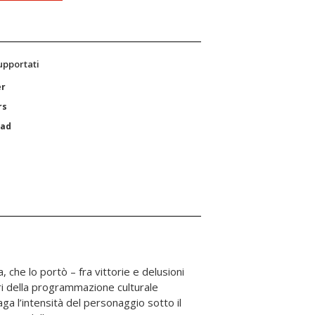
supportati
er
rs
Pad