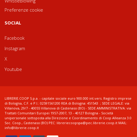
WhistleBlowing
Preferenze cookie
SOCIAL
Facebook
Instagram
X
Youtube
LIBRERIE.COOP S.p.a. - capitale sociale euro 900.000 int.vers. Registro imprese
di Bologna, C.F. e P.I.: 02591561200 REA di Bologna: 451543 ; SEDE LEGALE: via
Villanova, 29/7 - 40055 Villanova di Castenaso (BO) - SEDE AMMINISTRATIVA: via
Trattati Comunitari Europei 1957-2007, 13 - 40127 Bologna - Società
unipersonale sottoposta alla Direzione e Coordinamento di Coop Alleanza 3.0
Soc. Coop., Castenaso (BO) PEC: libreriecoopspa@pec.librerie.coop.it MAIL:
info@librerie.coop.it