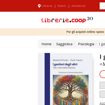
|
|
Librerie
Eventi
Assistenza
Per gli acquisti online: spes
Home
Saggistica
Psicologia
I ge
I 
M
di
AGG