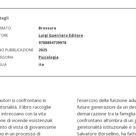
tagli
RMATO
Brossura
TORE
Luigi Guerriero Editore
N
9788894739978
O PUBBLICAZIONE
2025
EGORIA
Psicologia
GUA
ita
autori si confrontano in
ntribuire a preservare le
ialità. Il libro raccoglie
o. In assenza di una netta
 intrecciano con la vita
ttiva, i professionisti si
one di vicende esistenziali
ro, protetti dai rami della
unto di vista di giovanissime
e, esercitata da chi, come
o in un processo di
o sociale un movimento