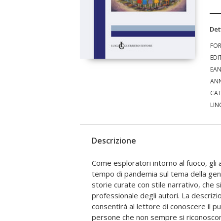
Det
FO
EDI
EA
ANN
CAT
LIN
Descrizione
Come esploratori intorno al fuoco, gli 
l'esercizio della funzione adulta possa co
tempo di pandemia sul tema della genitor
future generazioni da un destino incert
storie curate con stile narrativo, che si
demarcazione tra la famiglia naturale e ado
professionale degli autori. La descrizi
confrontano all'ombra di un grande albe
consentirà al lettore di conoscere il p
genitorialità istituzionale e social
persone che non sempre si riconoscon
Salvatore Borsellino, ha fatto dell'impegn