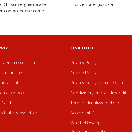
a. Chi scrive guarda alle
di verità e giustizia.
 per comprendere come
RVIZI
LINK UTILI
istenza e contatti
Privacy Policy
reria online
Cookie Policy
nota e ritira
Privacy policy eventi e fiere
da all'ebook
Condizioni generali di vendita
t Card
Termini di utilizzo del sito
riviti alla Newsletter
Accessibilità
WhistleBlowing
Preferenze cookie