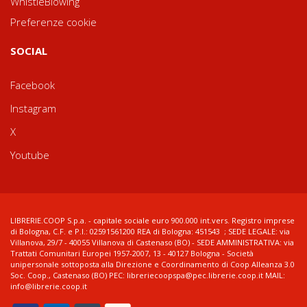
WhistleBlowing
Preferenze cookie
SOCIAL
Facebook
Instagram
X
Youtube
LIBRERIE.COOP S.p.a. - capitale sociale euro 900.000 int.vers. Registro imprese
di Bologna, C.F. e P.I.: 02591561200 REA di Bologna: 451543 ; SEDE LEGALE: via
Villanova, 29/7 - 40055 Villanova di Castenaso (BO) - SEDE AMMINISTRATIVA: via
Trattati Comunitari Europei 1957-2007, 13 - 40127 Bologna - Società
unipersonale sottoposta alla Direzione e Coordinamento di Coop Alleanza 3.0
Soc. Coop., Castenaso (BO) PEC: libreriecoopspa@pec.librerie.coop.it MAIL:
info@librerie.coop.it