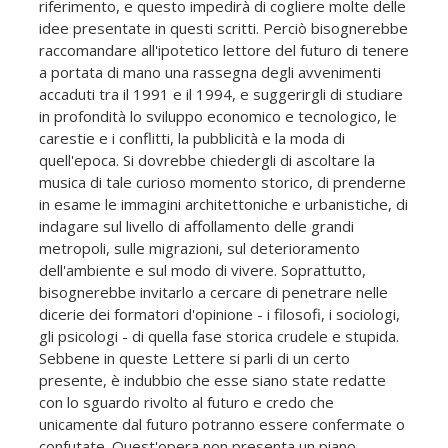
riferimento, e questo impedirà di cogliere molte delle
idee presentate in questi scritti. Perciò bisognerebbe
raccomandare all'ipotetico lettore del futuro di tenere
a portata di mano una rassegna degli avvenimenti
accaduti tra il 1991 e il 1994, e suggerirgli di studiare
in profondità lo sviluppo economico e tecnologico, le
carestie e i conflitti, la pubblicità e la moda di
quell'epoca. Si dovrebbe chiedergli di ascoltare la
musica di tale curioso momento storico, di prenderne
in esame le immagini architettoniche e urbanistiche, di
indagare sul livello di affollamento delle grandi
metropoli, sulle migrazioni, sul deterioramento
dell'ambiente e sul modo di vivere. Soprattutto,
bisognerebbe invitarlo a cercare di penetrare nelle
dicerie dei formatori d'opinione - i filosofi, i sociologi,
gli psicologi - di quella fase storica crudele e stupida.
Sebbene in queste Lettere si parli di un certo
presente, è indubbio che esse siano state redatte
con lo sguardo rivolto al futuro e credo che
unicamente dal futuro potranno essere confermate o
confutate. Quest'opera non presenta un piano