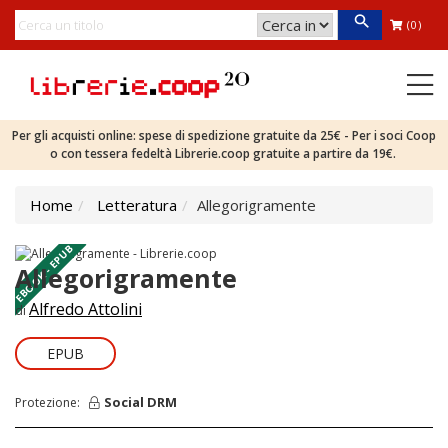
(0)
Per gli acquisti online: spese di spedizione gratuite da 25€ - Per i soci Coop
o con tessera fedeltà Librerie.coop gratuite a partire da 19€.
Home
Letteratura
Allegorigramente
EBOOK - EPUB
Allegorigramente
Alfredo Attolini
di
EPUB
Social DRM
Protezione: