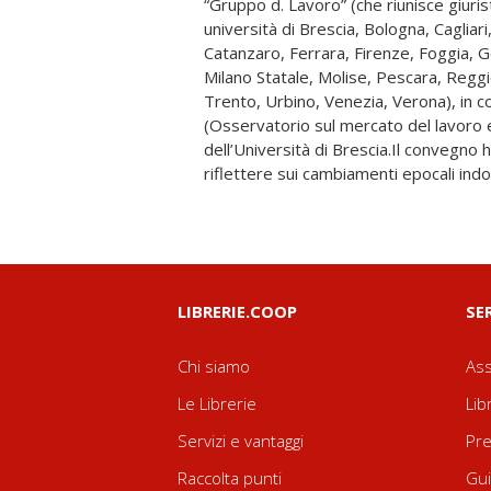
“Gruppo d. Lavoro” (che riunisce giurist
contemporanei. I temi del conveg
università di Brescia, Bologna, Cagliari
dell’economia digitale (le trasformazioni prodot
Catanzaro, Ferrara, Firenze, Foggia, 
il telelavoro e il lavoro agile, che mo
Milano Statale, Molise, Pescara, Reggi
coordinate spazio-temporali della
Trento, Urbino, Venezia, Verona), in 
tradizionale lavoro a distanza; la sha
(Osservatorio sul mercato del lavoro e 
work), ma pure la scomparsa del l
dell’Università di Brescia.Il convegno 
precarizzazione, anche nella forma d
riflettere sui cambiamenti epocali indot
LIBRERIE.COOP
SE
Chi siamo
Ass
Le Librerie
Lib
Servizi e vantaggi
Pre
Raccolta punti
Gui