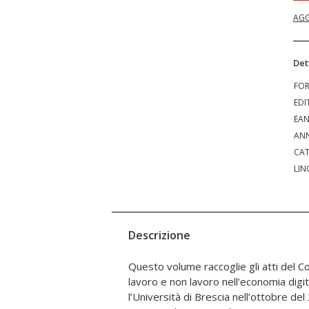
AGG
Det
FO
EDI
EA
ANN
CAT
LIN
Descrizione
Questo volume raccoglie gli atti del 
e sulla loro accelerazione esponenziale
lavoro e non lavoro nell’economia digit
del decennio del nuovo secolo, che li h
l’Università di Brescia nell’ottobre de
profondamente i sistemi produttivi e 