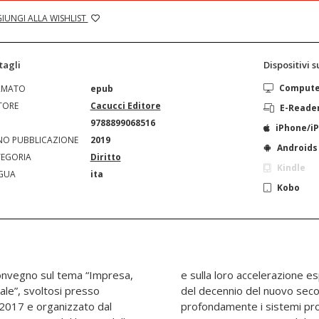
IUNGI ALLA WISHLIST
tagli
Dispositivi 
Comput
RMATO
epub
TORE
Cacucci Editore
E-Reade
N
9788899068516
iPhone/i
O PUBBLICAZIONE
2019
Androids
EGORIA
Diritto
Kindle
GUA
ita
Kobo
Convegno sul tema “Impresa,
, a partire dalla prima metà
ale”, svoltosi presso
a portati a riscrivere
l 2017 e organizzato dal
anche gli stili di vita