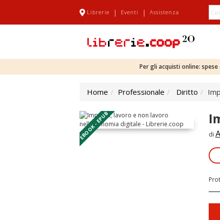
|
|
Librerie
Eventi
Assistenza
Per gli acquisti online: spes
Home
Professionale
Diritto
Imp
EBOOK - EPUB
I
A
di
Pro