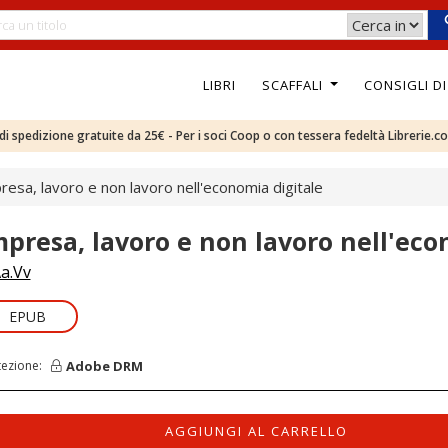
LIBRI
SCAFFALI
CONSIGLI D
e di spedizione gratuite da 25€ - Per i soci Coop o con tessera fedeltà Librerie.c
resa, lavoro e non lavoro nell'economia digitale
mpresa, lavoro e non lavoro nell'eco
a.Vv
EPUB
Adobe DRM
tezione:
AGGIUNGI AL CARRELLO