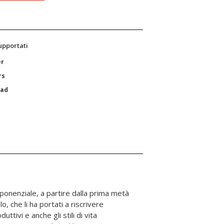
supportati
er
rs
Pad