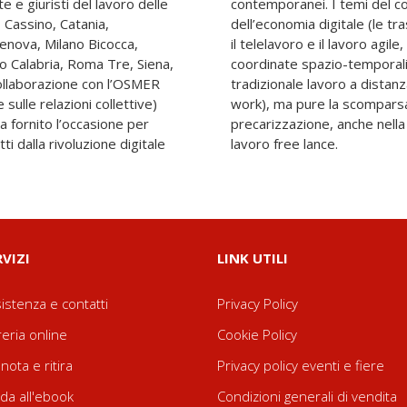
e e giuristi del lavoro delle
no riguardano il lavoro
, Cassino, Catania,
te dall’industria 4.0;
Genova, Milano Bicocca,
dificano le tradizionali
o Calabria, Roma Tre, Siena,
 prestazione ben oltre il
collaborazione con l’OSMER
ring economy e il platform
sulle relazioni collettive)
avoro o la sua diffusa
ha fornito l’occasione per
ell’auto-impresa e/o del
ti dalla rivoluzione digitale
lavoro free lance.
RVIZI
LINK UTILI
istenza e contatti
Privacy Policy
reria online
Cookie Policy
nota e ritira
Privacy policy eventi e fiere
da all'ebook
Condizioni generali di vendita