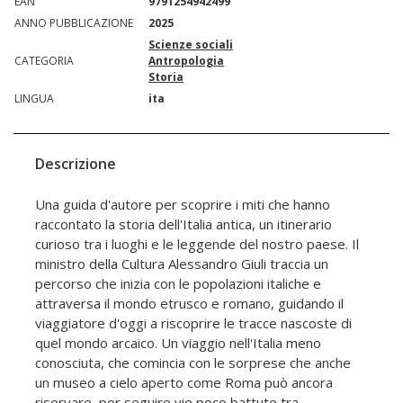
EAN
9791254942499
ANNO PUBBLICAZIONE
2025
Scienze sociali
CATEGORIA
Antropologia
Storia
LINGUA
ita
Descrizione
Una guida d'autore per scoprire i miti che hanno
raccontato la storia dell'Italia antica, un itinerario
curioso tra i luoghi e le leggende del nostro paese. Il
ministro della Cultura Alessandro Giuli traccia un
percorso che inizia con le popolazioni italiche e
attraversa il mondo etrusco e romano, guidando il
viaggiatore d'oggi a riscoprire le tracce nascoste di
quel mondo arcaico. Un viaggio nell'Italia meno
conosciuta, che comincia con le sorprese che anche
un museo a cielo aperto come Roma può ancora
riservare, per seguire vie poco battute tra