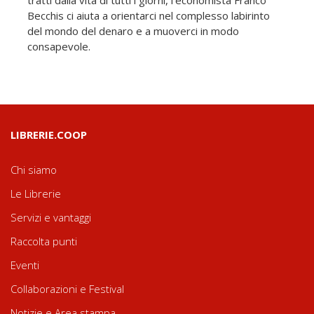
tratti dalla vita di tutti i giorni, l’economista Franco
Becchis ci aiuta a orientarci nel complesso labirinto
del mondo del denaro e a muoverci in modo
consapevole.
LIBRERIE.COOP
Chi siamo
Le Librerie
Servizi e vantaggi
Raccolta punti
Eventi
Collaborazioni e Festival
Notizie e Area stampa