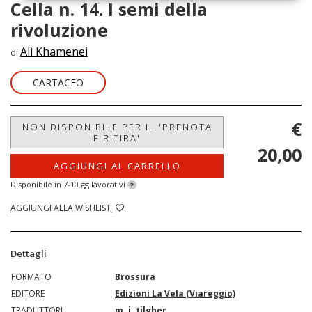
Cella n. 14. I semi della
rivoluzione
Alì Khamenei
di
CARTACEO
€
NON DISPONIBILE PER IL 'PRENOTA
E RITIRA'
20,00
AGGIUNGI AL CARRELLO
Disponibile in 7-10 gg lavorativi
?
AGGIUNGI ALLA WISHLIST
Dettagli
FORMATO
Brossura
EDITORE
Edizioni La Vela (Viareggio)
TRADUTTORI
m. j. tilgher