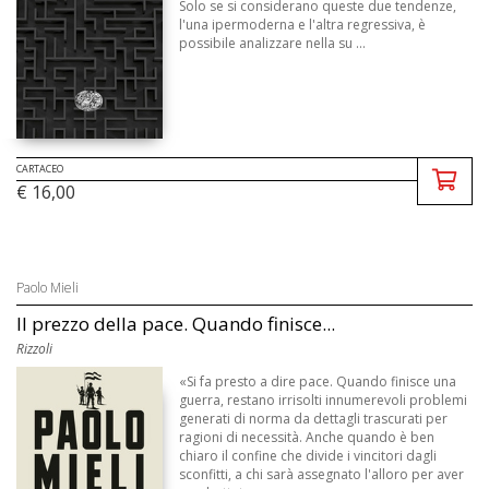
Solo se si considerano queste due tendenze,
l'una ipermoderna e l'altra regressiva, è
possibile analizzare nella su ...
CARTACEO
€ 16,00
Paolo Mieli
Il prezzo della pace. Quando finisce...
Rizzoli
«Si fa presto a dire pace. Quando finisce una
guerra, restano irrisolti innumerevoli problemi
generati di norma da dettagli trascurati per
ragioni di necessità. Anche quando è ben
chiaro il confine che divide i vincitori dagli
sconfitti, a chi sarà assegnato l'alloro per aver