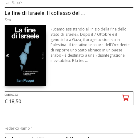
Ilan Pappé
La fine di Israele. Il collasso del ...
Fazi
«Stiamo assistendo all'inizio della fine dello
Stato di Israele». Dopo il 7 Ottobre e il
genocidio a Gaza, il progetto sionista in
Palestina - il tentativo secolare dell'Occidente
di imporre uno Stato ebraico in un paese
arabo - è destinato a una «disintegrazione
inevitabile». È la tes ...
CARTACEO
€ 18,50
Federico Rampini