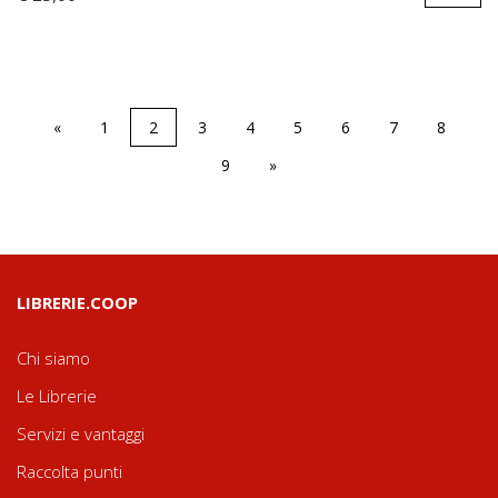
«
1
2
3
4
5
6
7
8
9
»
LIBRERIE.COOP
Chi siamo
Le Librerie
Servizi e vantaggi
Raccolta punti