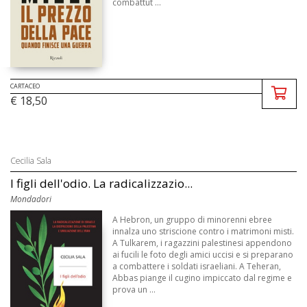
combattut ...
CARTACEO
€ 18,50
Cecilia Sala
I figli dell'odio. La radicalizzazio...
Mondadori
A Hebron, un gruppo di minorenni ebree
innalza uno striscione contro i matrimoni misti.
A Tulkarem, i ragazzini palestinesi appendono
ai fucili le foto degli amici uccisi e si preparano
a combattere i soldati israeliani. A Teheran,
Abbas piange il cugino impiccato dal regime e
prova un ...