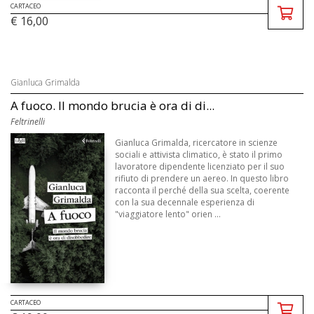
CARTACEO
€ 16,00
Gianluca Grimalda
A fuoco. Il mondo brucia è ora di di...
Feltrinelli
Gianluca Grimalda, ricercatore in scienze
sociali e attivista climatico, è stato il primo
lavoratore dipendente licenziato per il suo
rifiuto di prendere un aereo. In questo libro
racconta il perché della sua scelta, coerente
con la sua decennale esperienza di
"viaggiatore lento" orien ...
CARTACEO