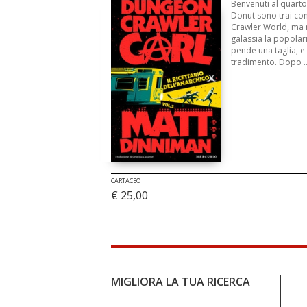
Benvenuti al quarto
Donut sono trai con
Crawler World, ma n
galassia la popolar
pende una taglia, e
tradimento. Dopo ..
CARTACEO
€ 25,00
MIGLIORA LA TUA RICERCA