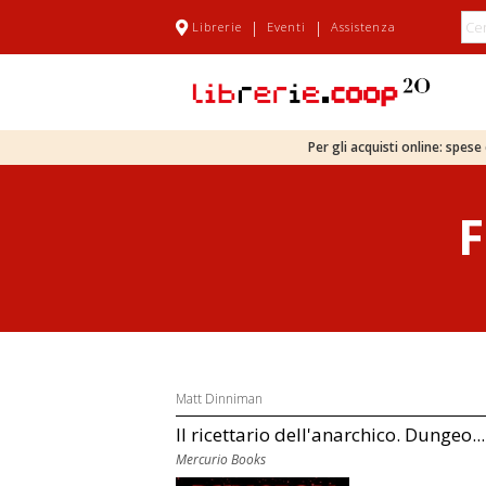
|
|
Librerie
Eventi
Assistenza
Per gli acquisti online: spes
F
Matt Dinniman
Il ricettario dell'anarchico. Dungeo...
Mercurio Books