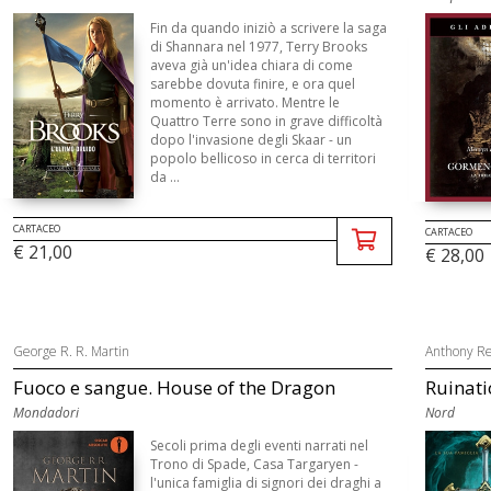
Fin da quando iniziò a scrivere la saga
di Shannara nel 1977, Terry Brooks
aveva già un'idea chiara di come
sarebbe dovuta finire, e ora quel
momento è arrivato. Mentre le
Quattro Terre sono in grave difficoltà
dopo l'invasione degli Skaar - un
popolo bellicoso in cerca di territori
da ...
CARTACEO
CARTACEO
€ 21,00
€ 28,00
George R. R. Martin
Anthony Re
Fuoco e sangue. House of the Dragon
Ruinati
Mondadori
Nord
Secoli prima degli eventi narrati nel
Trono di Spade, Casa Targaryen -
l'unica famiglia di signori dei draghi a