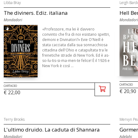
Libba Bray
Leigh Bard
The diviners. Ediz. italiana
Hell Ben
Mondadori
Mondadori
«Professore, ma lei è davvero
convinto che fra di noi esistano spettri,
demoni e Divinatori?» Evie O'Neill è
stata cacciata dalla sua sonnacchiosa
cittadina dell'Ohio e catapultata tra le
frenetiche strade di New York. Ed è as-
so-lu-tis-si-ma-men-te felice! È il 1926 e
New York è così ...
CARTACEO
CARTACEO
€ 20,90
€ 22,00
Terry Brooks
Mervyn Pe
L'ultimo druido. La caduta di Shannara
Gormeng
Mondadori
Adelphi