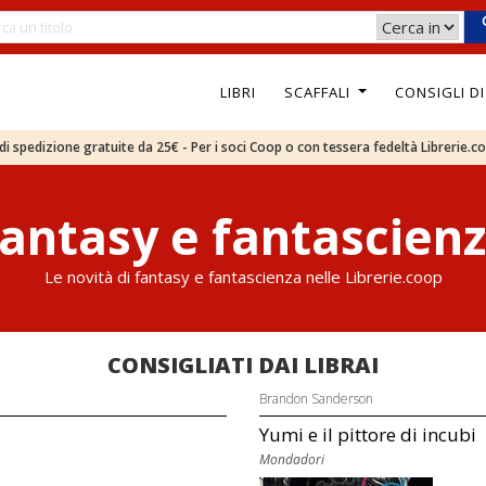
LIBRI
SCAFFALI
CONSIGLI D
e di spedizione gratuite da 25€ - Per i soci Coop o con tessera fedeltà Librerie.c
antasy e fantascien
Le novità di fantasy e fantascienza nelle Librerie.coop
CONSIGLIATI DAI LIBRAI
Brandon Sanderson
Yumi e il pittore di incubi
Mondadori