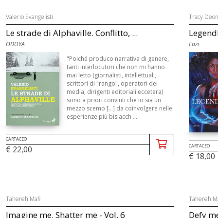
Valerio Evangelisti
Tracy Deo
Le strade di Alphaville. Conflitto, ...
Legend
ODOYA
Fazi
"Poiché produco narrativa di genere,
tanti interlocutori che non mi hanno
mai letto (giornalisti, intellettuali,
scrittori di "rango", operatori dei
media, dirigenti editoriali eccetera)
sono a priori convinti che io sia un
mezzo scemo [...] da coinvolgere nelle
esperienze più bislacch ...
CARTACEO
CARTACEO
€ 22,00
€ 18,00
Tahereh Mafi
Tahereh Ma
Imagine me. Shatter me - Vol. 6
Defy me