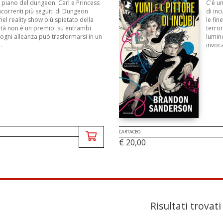
 piano del dungeon. Carl e Princess
C'è u
correnti più seguiti di Dungeon
di in
el reality show più spietato della
le fin
ità non è un premio: su entrambi
terror
 ogni alleanza può trasformarsi in un
lumin
.
invoca
CARTACEO
€ 20,00
Risultati trovati