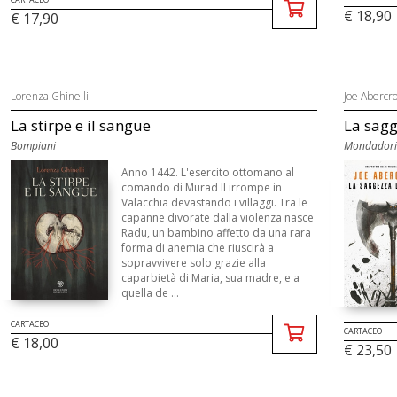
€ 18,90
€ 17,90
Lorenza Ghinelli
Joe Abercr
La stirpe e il sangue
La sagg
Bompiani
Mondadori
Anno 1442. L'esercito ottomano al
comando di Murad II irrompe in
Valacchia devastando i villaggi. Tra le
capanne divorate dalla violenza nasce
Radu, un bambino affetto da una rara
forma di anemia che riuscirà a
sopravvivere solo grazie alla
caparbietà di Maria, sua madre, e a
quella de ...
CARTACEO
CARTACEO
€ 18,00
€ 23,50