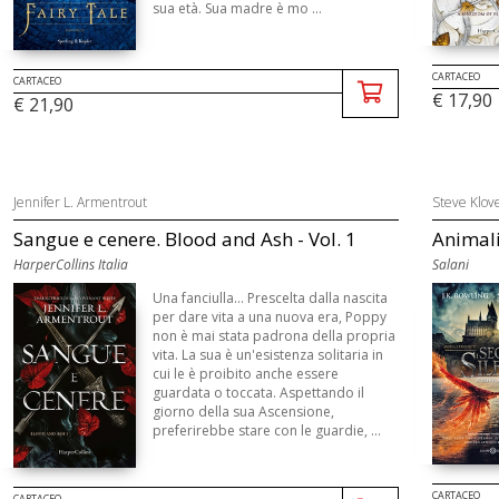
sua età. Sua madre è mo ...
CARTACEO
CARTACEO
€ 17,90
€ 21,90
Jennifer L. Armentrout
Steve Klov
Sangue e cenere. Blood and Ash - Vol. 1
Animali 
HarperCollins Italia
Salani
Una fanciulla... Prescelta dalla nascita
per dare vita a una nuova era, Poppy
non è mai stata padrona della propria
vita. La sua è un'esistenza solitaria in
cui le è proibito anche essere
guardata o toccata. Aspettando il
giorno della sua Ascensione,
preferirebbe stare con le guardie, ...
CARTACEO
CARTACEO