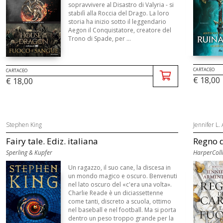
sopravvivere al Disastro di Valyria - si
stabilì alla Roccia del Drago. La loro
storia ha inizio sotto il leggendario
Aegon il Conquistatore, creatore del
Trono di Spade, per ...
CARTACEO
CARTACEO
€ 18,00
€ 18,00
Stephen King
Jennifer L.
Fairy tale. Ediz. italiana
Regno d
Sperling & Kupfer
HarperColli
Un ragazzo, il suo cane, la discesa in
un mondo magico e oscuro. Benvenuti
nel lato oscuro del «c'era una volta».
Charlie Reade è un diciassettenne
come tanti, discreto a scuola, ottimo
nel baseball e nel football. Ma si porta
dentro un peso troppo grande per la