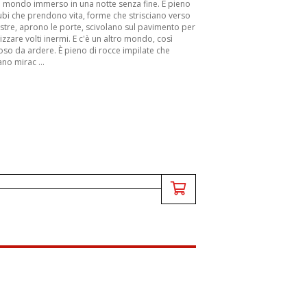
n mondo immerso in una notte senza fine. È pieno
cubi che prendono vita, forme che strisciano verso
estre, aprono le porte, scivolano sul pavimento per
izzare volti inermi. E c'è un altro mondo, così
oso da ardere. È pieno di rocce impilate che
no mirac ...