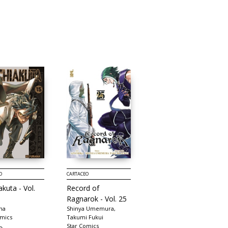
O
CARTACEO
CARTACEO
kuta - Vol.
Record of
Home lovers
Ragnarok - Vol. 25
chiaki ida
XPublishing
na
Shinya Umemura,
omics
Takumi Fukui
€ 15,00
Star Comics