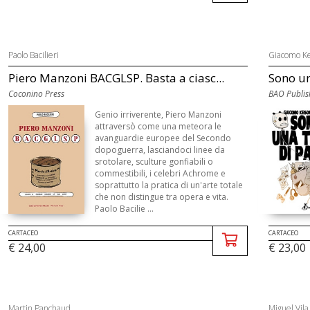
Paolo Bacilieri
Giacomo Ke
Piero Manzoni BACGLSP. Basta a ciasc...
Sono un
Coconino Press
BAO Publis
Genio irriverente, Piero Manzoni
attraversò come una meteora le
avanguardie europee del Secondo
dopoguerra, lasciandoci linee da
srotolare, sculture gonfiabili o
commestibili, i celebri Achrome e
soprattutto la pratica di un'arte totale
che non distingue tra opera e vita.
Paolo Bacilie ...
CARTACEO
CARTACEO
€ 24,00
€ 23,00
Martin Panchaud
Miguel Vila