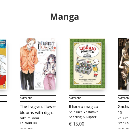
Manga
CARTACEO
CARTACEO
CARTACE
The fragrant flower
Il libraio magico
Gachia
blooms with dign...
Shinsuke Yoshitake
15
Sperling & Kupfer
saka mikami
kei ura
Edizioni BD
€ 15,00
Star C