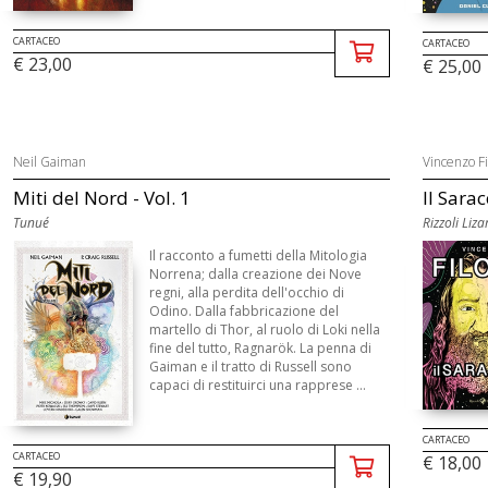
CARTACEO
CARTACEO
€ 23,00
€ 25,00
Neil Gaiman
Vincenzo Fi
Miti del Nord - Vol. 1
Il Sara
Tunué
Rizzoli Liza
Il racconto a fumetti della Mitologia
Norrena; dalla creazione dei Nove
regni, alla perdita dell'occhio di
Odino. Dalla fabbricazione del
martello di Thor, al ruolo di Loki nella
fine del tutto, Ragnarök. La penna di
Gaiman e il tratto di Russell sono
capaci di restituirci una rapprese ...
CARTACEO
CARTACEO
€ 18,00
€ 19,90