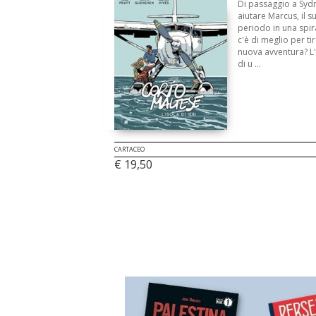
Di passaggio a Sydn
aiutare Marcus, il s
periodo in una spir
c'è di meglio per ti
nuova avventura? L'
di u ...
CARTACEO
€ 19,50