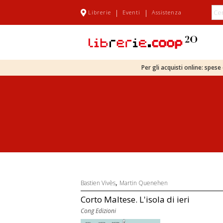
|
|
Librerie
Eventi
Assistenza
Per gli acquisti online: spes
,
Bastien Vivès
Martin Quenehen
Corto Maltese. L'isola di ieri
Cong Edizioni