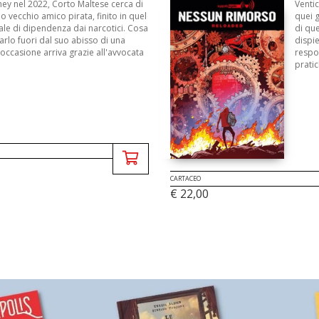
ey nel 2022, Corto Maltese cerca di
Ventic
uo vecchio amico pirata, finito in quel
quei g
ale di dipendenza dai narcotici. Cosa
di que
rarlo fuori dal suo abisso di una
dispie
occasione arriva grazie all'avvocata
respon
pratic
CARTACEO
€ 22,00