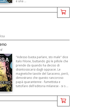
e una ...
losa
ceno
rd
"Adesso basta parlare, sto male" dice
Italo Filone, buttando giù le pillole che
prende da quando ha deciso di
disintossicarsi dagli oppiacei. Le
magnetiche tavole del Saraceno, però,
dimostrano che questo rancoroso
papà quarantenne - fumettista e
tuttofare dell'editoria milanese - si s ...