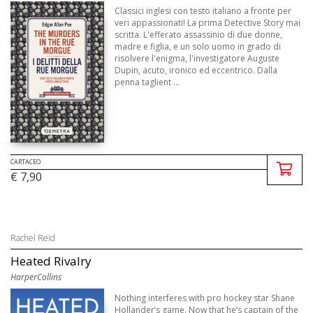
Classici inglesi con testo italiano a fronte per
veri appassionati! La prima Detective Story mai
scritta. L'efferato assassinio di due donne,
madre e figlia, e un solo uomo in grado di
risolvere l'enigma, l'investigatore Auguste
Dupin, acuto, ironico ed eccentrico. Dalla
penna taglient ...
CARTACEO
€ 7,90
Rachel Reid
Heated Rivalry
HarperCollins
Nothing interferes with pro hockey star Shane
Hollander’s game. Now that he’s captain of the