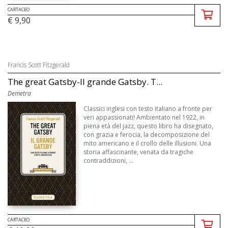
CARTACEO
€ 9,90
Francis Scott Fitzgerald
The great Gatsby-Il grande Gatsby. T...
Demetra
Classici inglesi con testo italiano a fronte per
veri appassionati! Ambientato nel 1922, in
piena età del jazz, questo libro ha disegnato,
con grazia e ferocia, la decomposizione del
mito americano e il crollo delle illusioni. Una
storia affascinante, venata da tragiche
contraddizioni, ...
CARTACEO