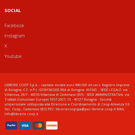
SOCIAL
Facebook
Instagram
X
Youtube
LIBRERIE.COOP S.p.a. - capitale sociale euro 900.000 int.vers. Registro imprese
di Bologna, C.F. e P.I.: 02591561200 REA di Bologna: 451543 ; SEDE LEGALE: via
Villanova, 29/7 - 40055 Villanova di Castenaso (BO) - SEDE AMMINISTRATIVA: via
Trattati Comunitari Europei 1957-2007, 13 - 40127 Bologna - Società
unipersonale sottoposta alla Direzione e Coordinamento di Coop Alleanza 3.0
Soc. Coop., Castenaso (BO) PEC: libreriecoopspa@pec.librerie.coop.it MAIL:
info@librerie.coop.it