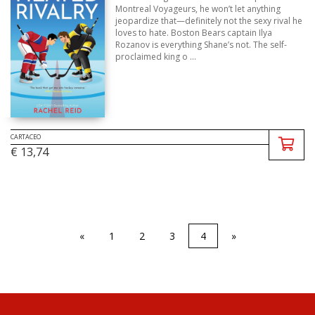
Montreal Voyageurs, he won’t let anything
jeopardize that—definitely not the sexy rival he
loves to hate. Boston Bears captain Ilya
Rozanov is everything Shane’s not. The self-
proclaimed king o ...
CARTACEO
€ 13,74
«
1
2
3
4
»