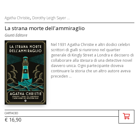
,
Agatha Christie
Dorothy Leigh Sayer ...
La strana morte dell'ammiraglio
Giunti Editore
Nel 1931 Agatha Christie e altri dodici celebri
scrittori di gialli si riunirono nel quartier
generale di Kingly Street a Londra e decisero di
collaborare alla stesura di una detective novel
davvero unica. Ogni partecipante doveva
continuare la storia che un altro autore aveva
preceden ...
CARTACEO
€ 16,90