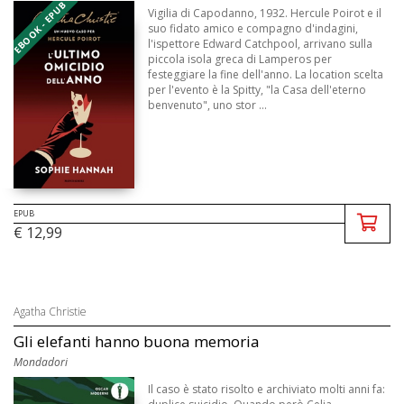
EBOOK - EPUB
Vigilia di Capodanno, 1932. Hercule Poirot e il
suo fidato amico e compagno d'indagini,
l'ispettore Edward Catchpool, arrivano sulla
piccola isola greca di Lamperos per
festeggiare la fine dell'anno. La location scelta
per l'evento è la Spitty, "la Casa dell'eterno
benvenuto", uno stor ...
EPUB
€ 12,99
Agatha Christie
Gli elefanti hanno buona memoria
Mondadori
Il caso è stato risolto e archiviato molti anni fa: