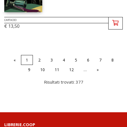
CARTACEO
€ 13,50
«
1
2
3
4
5
6
7
8
9
10
11
12
…
»
Risultati trovati: 377
LIBRERIE.COOP