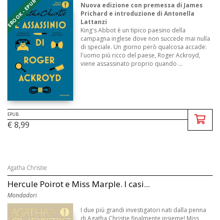
EBOOK - EPUB
Nuova edizione con premessa di James
Prichard e introduzione di Antonella
Lattanzi
King's Abbot è un tipico paesino della
campagna inglese dove non succede mai nulla
di speciale. Un giorno però qualcosa accade:
l'uomo più ricco del paese, Roger Ackroyd,
viene assassinato proprio quando ...
EPUB
€ 8,99
Agatha Christie
Hercule Poirot e Miss Marple. I casi...
Mondadori
I due più grandi investigatori nati dalla penna
di Agatha Christie finalmente insieme! Miss