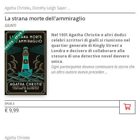
,
Agatha Christie
Dorothy Leigh Sayer ...
La strana morte dell'ammiraglio
GIUNTI
EBOOK - EPUB 3
Nel 1931 Agatha Christie e altri dodici
celebri scrittori di gialli si riunirono nel
quartier generale di Kingly Street a
Londra e decisero di collaborare alla
stesura di una detective novel davvero
unica.
Ogni partecipante doveva continuare la storia che
un altro autore aveva preceden ...
EPUB 3
€ 9,99
Agatha Christie