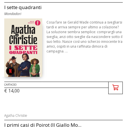
I sette quadranti
Mondadori
Cosa fare se Gerald Wade continua a svegliarsi
tardi e arriva sempre per ultimo a colazione?
La soluzione sembra semplice: comprargli una
sveglia, anzi otto sveglie da nascondere sotto il
suo letto. Nasce così uno scherzo innocente tra
amici, ospiti in una raffinata dimora di
campagna. ...
CARTACEO
€ 14,00
Agatha Christie
I primi casi di Poirot (Il Giallo Mo...