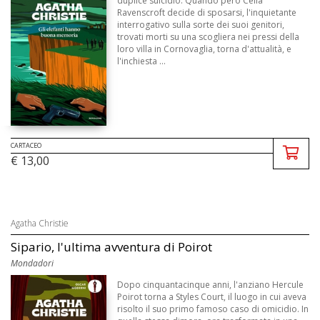
duplice suicidio. Quando però Celia
Ravenscroft decide di sposarsi, l'inquietante
interrogativo sulla sorte dei suoi genitori,
trovati morti su una scogliera nei pressi della
loro villa in Cornovaglia, torna d'attualità, e
l'inchiesta ...
CARTACEO
€ 13,00
Agatha Christie
Sipario, l'ultima avventura di Poirot
Mondadori
Dopo cinquantacinque anni, l'anziano Hercule
Poirot torna a Styles Court, il luogo in cui aveva
risolto il suo primo famoso caso di omicidio. In