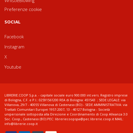
WhistleBlowing
Preferenze cookie
SOCIAL
Facebook
Instagram
X
Youtube
LIBRERIE.COOP S.p.a. - capitale sociale euro 900.000 int.vers. Registro imprese
di Bologna, C.F. e P.I.: 02591561200 REA di Bologna: 451543 ; SEDE LEGALE: via
Villanova, 29/7 - 40055 Villanova di Castenaso (BO) - SEDE AMMINISTRATIVA: via
Trattati Comunitari Europei 1957-2007, 13 - 40127 Bologna - Società
unipersonale sottoposta alla Direzione e Coordinamento di Coop Alleanza 3.0
Soc. Coop., Castenaso (BO) PEC: libreriecoopspa@pec.librerie.coop.it MAIL:
info@librerie.coop.it