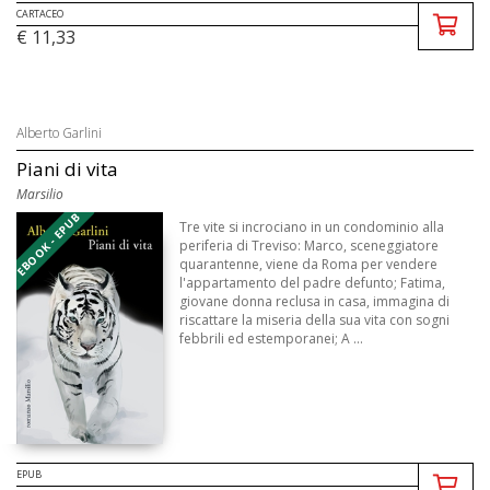
CARTACEO
€ 11,33
Alberto Garlini
Piani di vita
Marsilio
EBOOK - EPUB
Tre vite si incrociano in un condominio alla
periferia di Treviso: Marco, sceneggiatore
quarantenne, viene da Roma per vendere
l'appartamento del padre defunto; Fatima,
giovane donna reclusa in casa, immagina di
riscattare la miseria della sua vita con sogni
febbrili ed estemporanei; A ...
EPUB