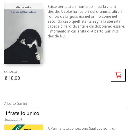
Esiste per tutti un momento in cui la vita si
decide. A volte ha i colori del dramma, altre il
rombo della gioia, ma nel primo come nel
secondo caso quell'istante segna la sterzata
capace di farci diventare chi dobbiamo essere.
Il momento in cui la vita di Alberto Garlini si
decide è u ...
CARTACEO
€ 18,00
Alberto Garlini
Il fratello unico
Mondadori
A Parma tutti conoscono Saul Lovisoni: di