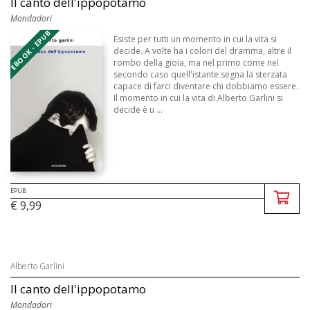
Il canto dell'ippopotamo
Mondadori
EBOOK - EPUB
Esiste per tutti un momento in cui la vita si
decide. A volte ha i colori del dramma, altre il
rombo della gioia, ma nel primo come nel
secondo caso quell'istante segna la sterzata
capace di farci diventare chi dobbiamo essere.
Il momento in cui la vita di Alberto Garlini si
decide è u ...
EPUB
€ 9,99
Alberto Garlini
Il canto dell'ippopotamo
Mondadori