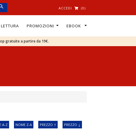
ACCEDI
(0)
I LETTURA
PROMOZIONI
EBOOK
oop gratuite a partire da 19€.
 A-Z
NOME Z-A
PREZZO ↑
PREZZO ↓