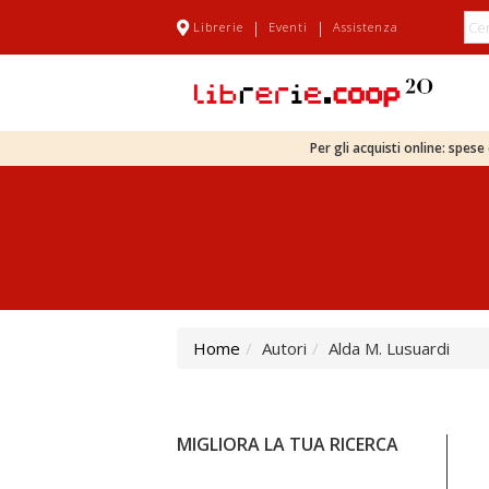
|
|
Librerie
Eventi
Assistenza
Per gli acquisti online: spes
Home
Autori
Alda M. Lusuardi
MIGLIORA LA TUA RICERCA