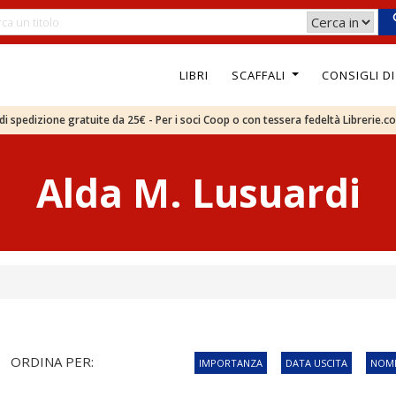
LIBRI
SCAFFALI
CONSIGLI D
e di spedizione gratuite da 25€ - Per i soci Coop o con tessera fedeltà Librerie.c
Alda M. Lusuardi
ORDINA PER:
IMPORTANZA
DATA USCITA
NOME