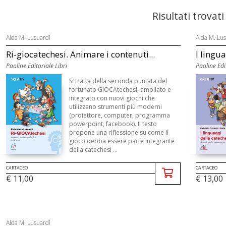
Risultati trovati
Alda M. Lusuardi
Alda M. Lu
Ri-giocatechesi. Animare i contenuti...
I lingu
Paoline Editoriale Libri
Paoline Edi
Si tratta della seconda puntata del
fortunato GIOCAtechesi, ampliato e
integrato con nuovi giochi che
utilizzano strumenti più moderni
(proiettore, computer, programma
powerpoint, facebook). Il testo
propone una riflessione su come il
gioco debba essere parte integrante
della catechesi ...
CARTACEO
CARTACEO
€ 11,00
€ 13,00
Alda M. Lusuardi