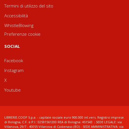
Termini di utilizzo del sito
Accessibilità
WhistleBlowing
Preferenze cookie
SOCIAL
Facebook
Instagram
X
Youtube
LIBRERIE.COOP S.p.a. - capitale sociale euro 900.000 int.vers. Registro imprese
di Bologna, C.F. e P.I.: 02591561200 REA di Bologna: 451543 ; SEDE LEGALE: via
Villanova, 29/7 - 40055 Villanova di Castenaso (BO) - SEDE AMMINISTRATIVA: via