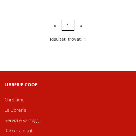
«
1
»
Risultati trovati: 1
LIBRERIE.COOP
Chi siamo
Le Librerie
Servizi e vantaggi
Raccolta punti