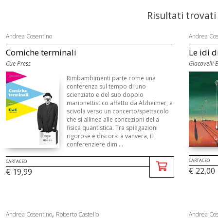
Risultati trovati
Andrea Cosentino
Andrea Cos
Comiche terminali
Le idi 
Cue Press
Giacovelli 
Rimbambimenti parte come una
conferenza sul tempo di uno
scienziato e del suo doppio
marionettistico affetto da Alzheimer, e
scivola verso un concerto/spettacolo
che si allinea alle concezioni della
fisica quantistica. Tra spiegazioni
rigorose e discorsi a vanvera, il
conferenziere dim ...
CARTACEO
CARTACEO
€ 22,00
€ 19,99
,
Andrea Cosentino
Roberto Castello
Andrea Cos