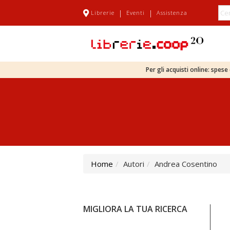
|
|
Librerie
Eventi
Assistenza
Per gli acquisti online: spes
Home
Autori
Andrea Cosentino
MIGLIORA LA TUA RICERCA