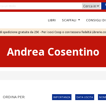
LIBRI
SCAFFALI
CONSIGLI D
e di spedizione gratuite da 25€ - Per i soci Coop o con tessera fedeltà Librerie.c
Andrea Cosentino
ORDINA PER:
IMPORTANZA
DATA USCITA
NOME