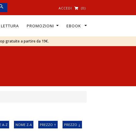
ACCEDI
(0)
I LETTURA
PROMOZIONI
EBOOK
oop gratuite a partire da 19€.
 A-Z
NOME Z-A
PREZZO ↑
PREZZO ↓