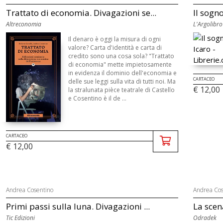
Trattato di economia. Divagazioni se...
Il sogno
Altreconomia
L'Argolibro
Il denaro è oggi la misura di ogni
valore? Carta d'identità e carta di
credito sono una cosa sola? "Trattato
di economia" mette impietosamente
in evidenza il dominio dell'economia e
CARTACEO
delle sue leggi sulla vita di tutti noi. Ma
€ 12,00
la stralunata pièce teatrale di Castello
e Cosentino è il de ...
CARTACEO
€ 12,00
Andrea Cosentino
Andrea Cos
Primi passi sulla luna. Divagazioni ...
La scena
Tic Edizioni
Odradek