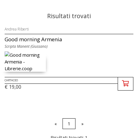
Risultati trovati
Andrea Riberti
Good morning Armenia
Scripta Manent (Giussano)
CARTACEO
€ 19,00
«
1
»
Risultati trovati: 1