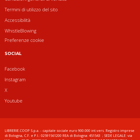
Termini di utilizzo del sito
Accessibilità
WhistleBlowing
Preferenze cookie
SOCIAL
Facebook
Instagram
X
Youtube
LIBRERIE.COOP S.p.a. - capitale sociale euro 900.000 int.vers. Registro imprese
di Bologna, C.F. e P.I.: 02591561200 REA di Bologna: 451543 ; SEDE LEGALE: via