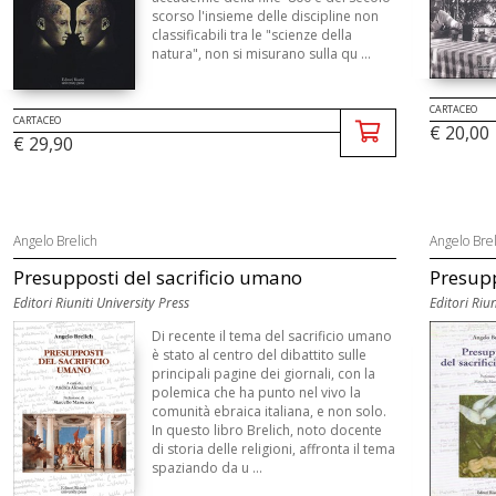
scorso l'insieme delle discipline non
classificabili tra le "scienze della
natura", non si misurano sulla qu ...
CARTACEO
CARTACEO
€ 20,00
€ 29,90
Angelo Brelich
Angelo Brel
Presupposti del sacrificio umano
Presupp
Editori Riuniti University Press
Editori Riun
Di recente il tema del sacrificio umano
è stato al centro del dibattito sulle
principali pagine dei giornali, con la
polemica che ha punto nel vivo la
comunità ebraica italiana, e non solo.
In questo libro Brelich, noto docente
di storia delle religioni, affronta il tema
spaziando da u ...