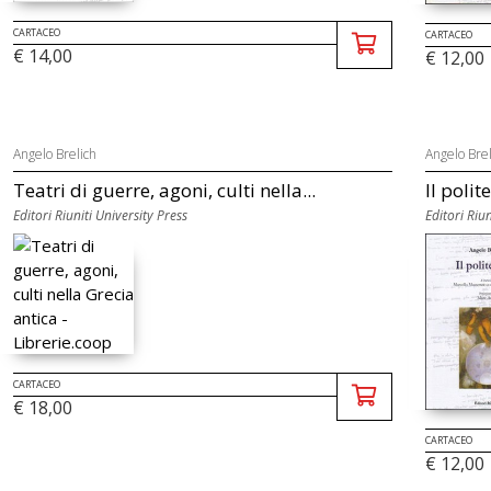
CARTACEO
CARTACEO
€ 14,00
€ 12,00
Angelo Brelich
Angelo Brel
Teatri di guerre, agoni, culti nella...
Il poli
Editori Riuniti University Press
Editori Riun
CARTACEO
€ 18,00
CARTACEO
€ 12,00