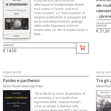
Prima ancora che la filosofia
affermasse la fondamentale affinità
tra il cosmo e l'uomo, cioè tra il
"macrocosmo" e il "microcosmo", le
religioni politeistiche si avviavano già
verso una interpretazione analoga
della realtà. Esprimere in forme
CARTACEO
umane tutto ciò che circonda l'uomo e
€ 21,50
dete ...
CARTACEO
€ 14,50
Angelo Brelich
Károly Ker
Paides e parthenoi
Tra gli 
Editori Riuniti University Press
Editori Riun
"Gli scritti di un uomo di pensiero, di
un umanista, o se si vuole di un
esponente delle "scienze morali",
come un tempo si definiva nelle
accademie della fine '800 e del secolo