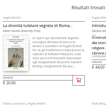
Risultati trovati
Angelo Brelich
Angelo Brel
La divinità tutelare segreta di Roma...
Introduz
Editori Riuniti University Press
Edizioni de
Le opere qui ripresentate segnano
una tappa decisiva nel percorso
umano e scientifico di Angelo Brelich.
Pur se già trasferitosi in Italia presso la
cattedra di Raffaele Pettazzoni, esse
sono ancora fortemente improntate
agli insegnamenti del primo maestro
CARTACEO
Kerényi, insegnamenti dai qua ...
€ 44,00
CARTACEO
€ 20,00
,
Vittorio Lanternari
Angelo Brelich
Paolo Xella