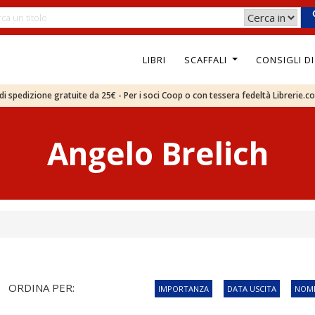
LIBRI
SCAFFALI
CONSIGLI D
e di spedizione gratuite da 25€ - Per i soci Coop o con tessera fedeltà Librerie.c
Angelo Brelich
ORDINA PER:
IMPORTANZA
DATA USCITA
NOME