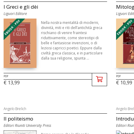
I Greci e gli dèi
Mitolog
Liguori Editore
Liguori Edi
EBOOK - PDF
EBOOK - PDF
Nella nostra mentalità di moderni,
divinità, miti e riti dell’antichità greca
rischiano di venire fraintesi
riduttivamente, come stereotipi di
belle e fantasiose invenzioni, o di
leziosi capricci poetici. Eppure dalla
civiltà greca classica, e in particolare
dalla sua religione, spunta ...
PDF
PDF
€ 13,99
€ 10,99
Angelo Brelich
Angelo Brel
Il politeismo
Introdu
Editori Riuniti University Press
Editori Riun