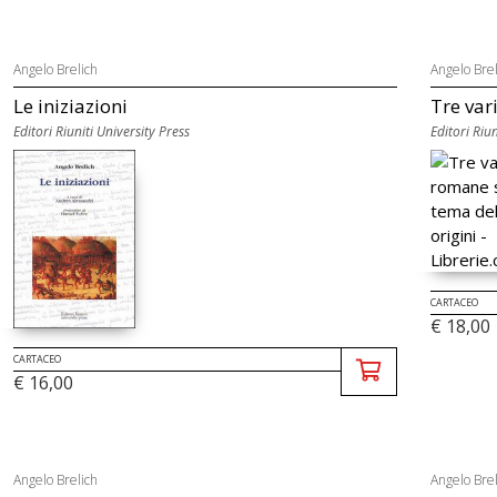
Angelo Brelich
Angelo Brel
Le iniziazioni
Tre var
Editori Riuniti University Press
Editori Riun
CARTACEO
€ 18,00
CARTACEO
€ 16,00
Angelo Brelich
Angelo Brel