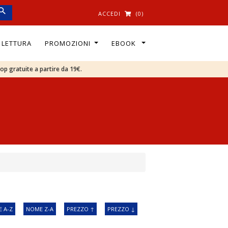
ACCEDI
(0)
I LETTURA
PROMOZIONI
EBOOK
oop gratuite a partire da 19€.
 A-Z
NOME Z-A
PREZZO ↑
PREZZO ↓