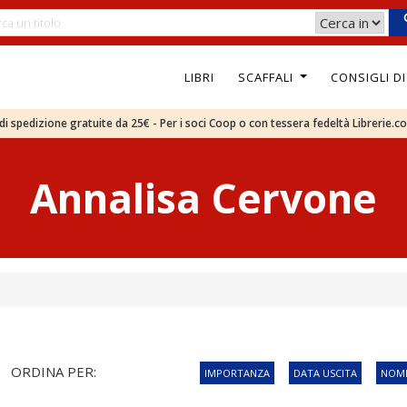
LIBRI
SCAFFALI
CONSIGLI D
e di spedizione gratuite da 25€ - Per i soci Coop o con tessera fedeltà Librerie.c
Annalisa Cervone
ORDINA PER:
IMPORTANZA
DATA USCITA
NOME