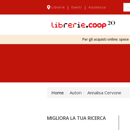
|
|
Librerie
Eventi
Assistenza
Per gli acquisti online: spes
Home
Autori
Annalisa Cervone
MIGLIORA LA TUA RICERCA