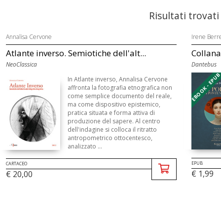
Risultati trovati
Annalisa Cervone
Irene Berr
Atlante inverso. Semiotiche dell'alt...
Collana 
NeoClassica
Dantebus
EBOOK - EPU
In Atlante inverso, Annalisa Cervone
affronta la fotografia etnografica non
come semplice documento del reale,
ma come dispositivo epistemico,
pratica situata e forma attiva di
produzione del sapere. Al centro
dell'indagine si colloca il ritratto
antropometrico ottocentesco,
analizzato ...
EPUB
CARTACEO
€ 1,99
€ 20,00