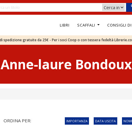
LIBRI
SCAFFALI
CONSIGLI D
e di spedizione gratuite da 25€ - Per i soci Coop o con tessera fedeltà Librerie.c
Anne-laure Bondoux
ORDINA PER:
IMPORTANZA
DATA USCITA
NOME