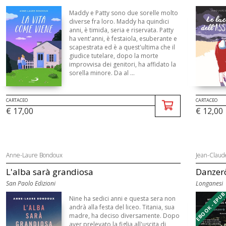
Maddy e Patty sono due sorelle molto
diverse fra loro. Maddy ha quindici
anni, è timida, seria e riservata. Patty
ha vent'anni, è festaiola, esuberante e
scapestrata ed è a quest'ultima che il
giudice tutelare, dopo la morte
improvvisa dei genitori, ha affidato la
sorella minore. Da al ...
CARTACEO
CARTACEO
€ 17,00
€ 12,00
Anne-Laure Bondoux
Jean-Claud
L'alba sarà grandiosa
Danzerò
San Paolo Edizioni
Longanesi
EBOOK - EPU
Nine ha sedici anni e questa sera non
andrà alla festa del liceo. Titania, sua
madre, ha deciso diversamente. Dopo
aver prelevato la figlia all'uscita di