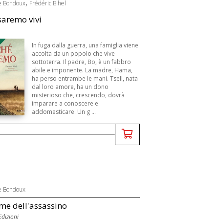
,
e Bondoux
Frédéric Bihel
saremo vivi
In fuga dalla guerra, una famiglia viene
accolta da un popolo che vive
sottoterra. Il padre, Bo, è un fabbro
abile e imponente. La madre, Hama,
ha perso entrambe le mani. Tsell, nata
dal loro amore, ha un dono
misterioso che, crescendo, dovrà
imparare a conoscere e
addomesticare. Un g ...
e Bondoux
ime dell'assassino
dizioni