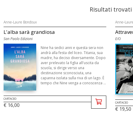
Risultati trovati
Anne-Laure Bondoux
Anne-Laur
L'alba sarà grandiosa
Attrave
San Paolo Edizioni
E/O
Nine ha sedici anni e questa sera non
andrà alla festa del liceo. Titania, sua
madre, ha deciso diversamente. Dopo
aver prelevato la figlia all'uscita da
scuola, si dirige verso una
destinazione sconosciuta, una
capanna isolata sulla riva di un lago. È
tempo che Nine venga a conoscenza ...
CARTACEO
CARTACEO
€ 16,00
€ 19,50