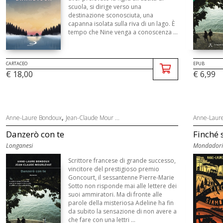
scuola, si dirige verso una
destinazione sconosciuta, una
capanna isolata sulla riva di un lago. È
tempo che Nine venga a conoscenza ...
EPUB
CARTACEO
€ 6,99
€ 18,00
,
Anne-Laure Bondoux
Jean-Claude Mour ...
Anne-Laur
Danzerò con te
Finché 
Longanesi
Mondadori
Scrittore francese di grande successo,
vincitore del prestigioso premio
Goncourt, il sessantenne Pierre-Marie
Sotto non risponde mai alle lettere dei
suoi ammiratori. Ma di fronte alle
parole della misteriosa Adeline ha fin
da subito la sensazione di non avere a
che fare con una lettri ...