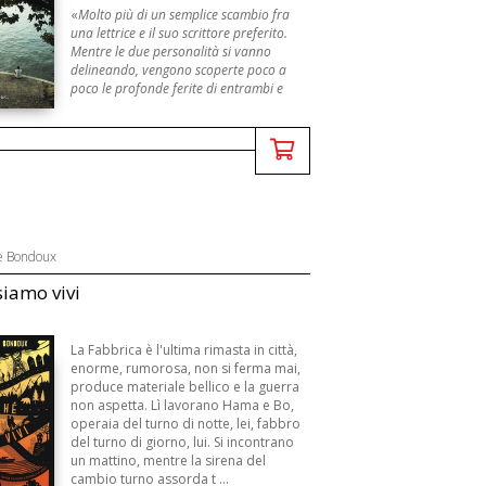
«
Molto più di un semplice scambio fra
una lettrice e il suo scrittore preferito.
Mentre le due personalità si vanno
delineando, vengono scoperte poco a
poco le profonde ferite di entrambi e
l'ombra di un mistero si fa strada ...
e Bondoux
siamo vivi
La Fabbrica è l'ultima rimasta in città,
enorme, rumorosa, non si ferma mai,
produce materiale bellico e la guerra
non aspetta. Lì lavorano Hama e Bo,
operaia del turno di notte, lei, fabbro
del turno di giorno, lui. Si incontrano
un mattino, mentre la sirena del
cambio turno assorda t ...