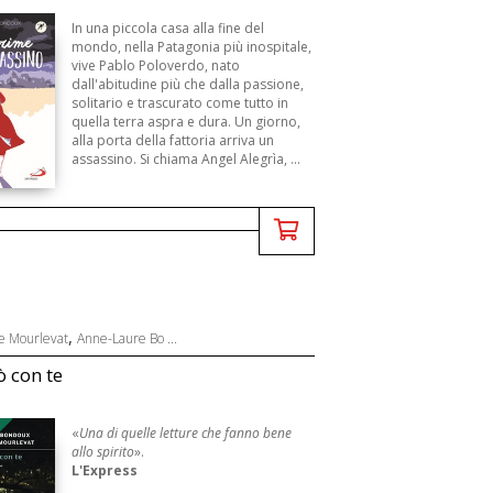
In una piccola casa alla fine del
mondo, nella Patagonia più inospitale,
vive Pablo Poloverdo, nato
dall'abitudine più che dalla passione,
solitario e trascurato come tutto in
quella terra aspra e dura. Un giorno,
alla porta della fattoria arriva un
assassino. Si chiama Angel Alegrìa, ...
,
e Mourlevat
Anne-Laure Bo ...
 con te
B
«
Una di quelle letture che fanno bene
allo spirito
».
L'Express