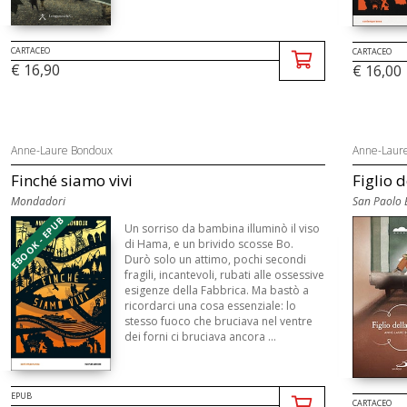
CARTACEO
CARTACEO
€ 16,90
€ 16,00
Anne-Laure Bondoux
Anne-Laur
Finché siamo vivi
Figlio 
Mondadori
San Paolo E
EBOOK - EPUB
Un sorriso da bambina illuminò il viso
di Hama, e un brivido scosse Bo.
Durò solo un attimo, pochi secondi
fragili, incantevoli, rubati alle ossessive
esigenze della Fabbrica. Ma bastò a
ricordarci una cosa essenziale: lo
stesso fuoco che bruciava nel ventre
dei forni ci bruciava ancora ...
EPUB
CARTACEO