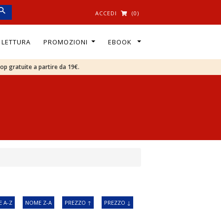
ACCEDI
(0)
I LETTURA
PROMOZIONI
EBOOK
oop gratuite a partire da 19€.
 A-Z
NOME Z-A
PREZZO ↑
PREZZO ↓