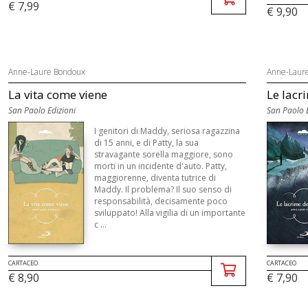
€ 7,99
€ 9,90
Anne-Laure Bondoux
Anne-Laur
La vita come viene
Le lacr
San Paolo Edizioni
San Paolo E
I genitori di Maddy, seriosa ragazzina
di 15 anni, e di Patty, la sua
stravagante sorella maggiore, sono
morti in un incidente d'auto. Patty,
maggiorenne, diventa tutrice di
Maddy. Il problema? Il suo senso di
responsabilità, decisamente poco
sviluppato! Alla vigilia di un importante
c ...
CARTACEO
CARTACEO
€ 8,90
€ 7,90