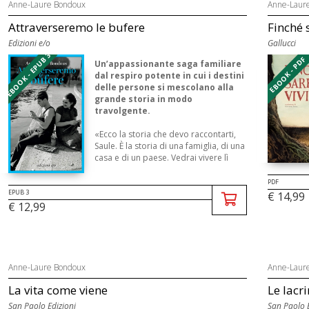
Anne-Laure Bondoux
Anne-Laur
Attraverseremo le bufere
Finché 
Edizioni e/o
Gallucci
EBOOK - EPUB 3
EBOOK - PDF
Un’appassionante saga familiare
dal respiro potente in cui i destini
delle persone si mescolano alla
grande storia in modo
travolgente.
«Ecco la storia che devo raccontarti,
Saule. È la storia di una famiglia, di una
casa e di un paese. Vedrai vivere lì
quattro generazioni di una famigl ...
PDF
EPUB 3
€ 14,99
€ 12,99
Anne-Laure Bondoux
Anne-Laur
La vita come viene
Le lacr
San Paolo Edizioni
San Paolo E