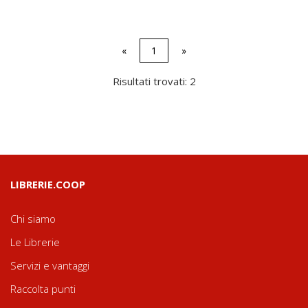
«
1
»
Risultati trovati: 2
LIBRERIE.COOP
Chi siamo
Le Librerie
Servizi e vantaggi
Raccolta punti