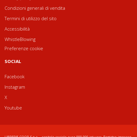
Condizioni generali di vendita
Termini di utilizzo del sito
Accessibilità
WhistleBlowing
Preferenze cookie
SOCIAL
Facebook
Instagram
X
Youtube
LIBRERIE.COOP S.p.a. - capitale sociale euro 900.000 int.vers. Registro imprese