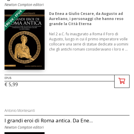
Newton Compton editori
EBOOK - EPUB
Da Enea a Giulio Cesare, da Augusto ad
Aureliano, i personaggi che hanno reso
grande la Città Eterna
Nel 2 a.C. fu inaugurato a Roma il Foro di
Augusto, luogo in cui il primo imperatore volle
collocare una serie di statue dedicate a uomini
che gli antichi romani consideravano i loro e ...
EPUB
€ 5,99
Antonio Montesanti
I grandi eroi di Roma antica. Da Ene...
Newton Compton editori