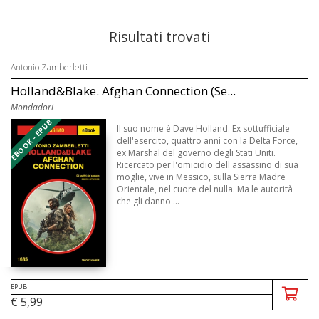
Risultati trovati
Antonio Zamberletti
Holland&Blake. Afghan Connection (Se...
Mondadori
EBOOK - EPUB
Il suo nome è Dave Holland. Ex sottufficiale
dell'esercito, quattro anni con la Delta Force,
ex Marshal del governo degli Stati Uniti.
Ricercato per l'omicidio dell'assassino di sua
moglie, vive in Messico, sulla Sierra Madre
Orientale, nel cuore del nulla. Ma le autorità
che gli danno ...
EPUB
€ 5,99