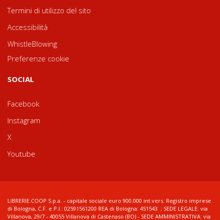
Termini di utilizzo del sito
Accessibilità
WhistleBlowing
Preferenze cookie
SOCIAL
Facebook
Instagram
X
Youtube
LIBRERIE.COOP S.p.a. - capitale sociale euro 900.000 int.vers. Registro imprese
di Bologna, C.F. e P.I.: 02591561200 REA di Bologna: 451543 ; SEDE LEGALE: via
Villanova, 29/7 - 40055 Villanova di Castenaso (BO) - SEDE AMMINISTRATIVA: via