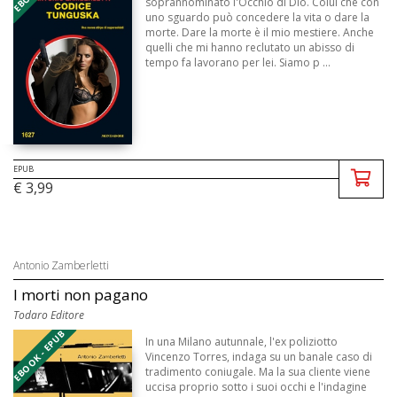
soprannominato l'Occhio di Dio. Colui che con
uno sguardo può concedere la vita o dare la
morte. Dare la morte è il mio mestiere. Anche
quelli che mi hanno reclutato un abisso di
tempo fa lavorano per lei. Siamo p ...
EPUB
€ 3,99
Antonio Zamberletti
I morti non pagano
Todaro Editore
EBOOK - EPUB
In una Milano autunnale, l'ex poliziotto
Vincenzo Torres, indaga su un banale caso di
tradimento coniugale. Ma la sua cliente viene
uccisa proprio sotto i suoi occhi e l'indagine