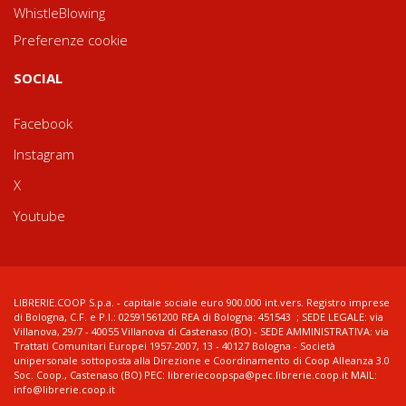
WhistleBlowing
Preferenze cookie
SOCIAL
Facebook
Instagram
X
Youtube
LIBRERIE.COOP S.p.a. - capitale sociale euro 900.000 int.vers. Registro imprese
di Bologna, C.F. e P.I.: 02591561200 REA di Bologna: 451543 ; SEDE LEGALE: via
Villanova, 29/7 - 40055 Villanova di Castenaso (BO) - SEDE AMMINISTRATIVA: via
Trattati Comunitari Europei 1957-2007, 13 - 40127 Bologna - Società
unipersonale sottoposta alla Direzione e Coordinamento di Coop Alleanza 3.0
Soc. Coop., Castenaso (BO) PEC: libreriecoopspa@pec.librerie.coop.it MAIL:
info@librerie.coop.it